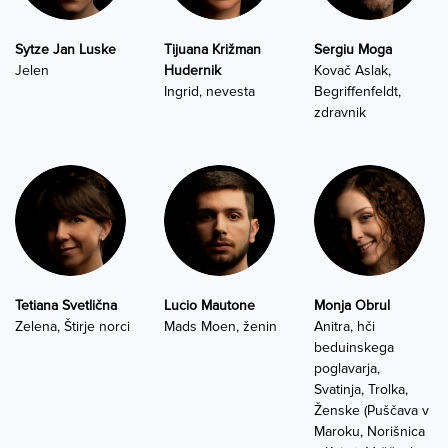
Sytze Jan Luske
Tijuana Križman
Sergiu Moga
Jelen
Hudernik
Kovač Aslak,
Ingrid, nevesta
Begriffenfeldt,
zdravnik
Tetiana Svetlična
Lucio Mautone
Monja Obrul
Zelena, Štirje norci
Mads Moen, ženin
Anitra, hči
beduinskega
poglavarja,
Svatinja, Trolka,
Ženske (Puščava v
Maroku, Norišnica