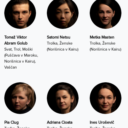
Tomaž Viktor
Satomi Netsu
Metka Masten
Abram Golub
Trolka, Ženske
Trolka, Ženske
Svat, Trol, Moški
(Norišnica v Kairu)
(Norišnica v Kairu)
(Puščava v Maroku,
Norišnica v Kairu),
Vaščan
Pia Clug
Adriana Cioata
Ines Uroševič