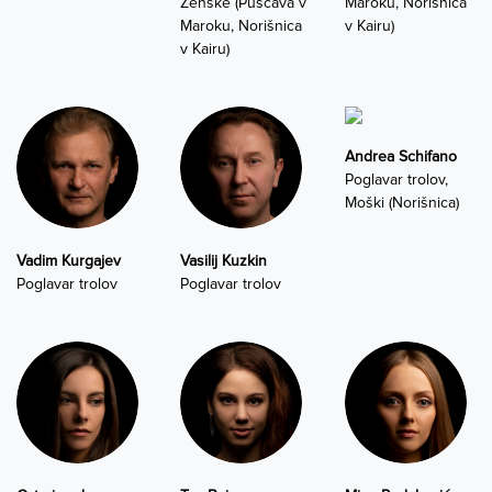
Ženske (Puščava v
Maroku, Norišnica
Maroku, Norišnica
v Kairu)
v Kairu)
Andrea Schifano
Poglavar trolov,
Moški (Norišnica)
Vadim Kurgajev
Vasilij Kuzkin
Poglavar trolov
Poglavar trolov