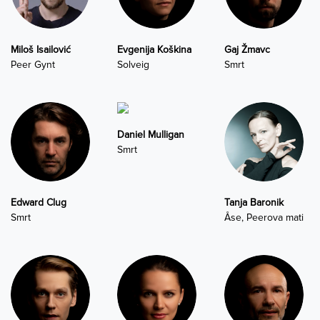
Miloš Isailović
Evgenija Koškina
Gaj Žmavc
Peer Gynt
Solveig
Smrt
Daniel Mulligan
Smrt
Edward Clug
Tanja Baronik
Smrt
Åse, Peerova mati