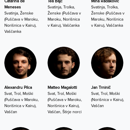
Catarina de
Tea Bajc
Mina Radaković
Meneses
Svatinja, Trolka,
Svatinja, Trolka,
Svatinja, Ženske
Ženske (Puščava v
Ženske (Puščava v
(Puščava v Maroku,
Maroku, Norišnica
Maroku, Norišnica
Norišnica v Kairu),
v Kairu), Vaščanka
v Kairu), Vaščanka
Vaščanka
Alexandru Pilca
Matteo Magalotti
Jan Trninič
Svat, Trol, Moški
Svat, Trol, Moški
Svat, Trol, Moški
(Puščava v Maroku,
(Puščava v Maroku,
(Norišnica v Kairu),
Norišnica v Kairu),
Norišnica v Kairu),
Vaščan
Vaščan
Vaščan, Štirje norci