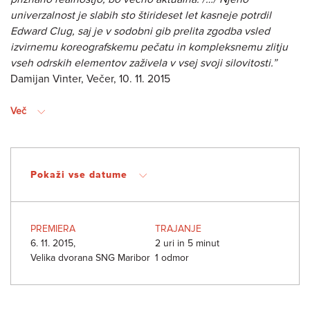
univerzalnost je slabih sto štirideset let kasneje potrdil
Edward Clug, saj je v sodobni gib prelita zgodba vsled
izvirnemu koreografskemu pečatu in kompleksnemu zlitju
vseh odrskih elementov zaživela v vsej svoji silovitosti.”
Damijan Vinter, Večer, 10. 11. 2015
Več
Pokaži vse datume
PREMIERA
TRAJANJE
6. 11. 2015,
2 uri in 5 minut
Velika dvorana SNG Maribor
1 odmor