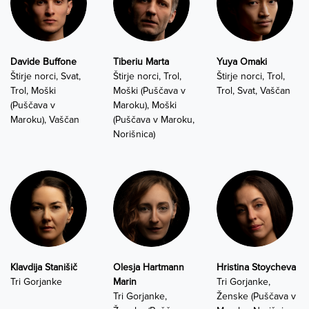
Davide Buffone
Tiberiu Marta
Yuya Omaki
Štirje norci, Svat,
Štirje norci, Trol,
Štirje norci, Trol,
Trol, Moški
Moški (Puščava v
Trol, Svat, Vaščan
(Puščava v
Maroku), Moški
Maroku), Vaščan
(Puščava v Maroku,
Norišnica)
Klavdija Stanišič
Olesja Hartmann
Hristina Stoycheva
Tri Gorjanke
Marin
Tri Gorjanke,
Tri Gorjanke,
Ženske (Puščava v