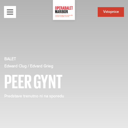
Vstopnice
BALET
Edward Clug / Edvard Grieg
PEER GYNT
Predstave trenutno ni na sporedu