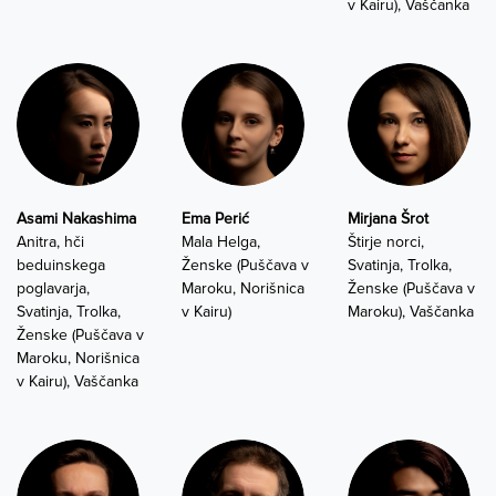
v Kairu), Vaščanka
Asami Nakashima
Ema Perić
Mirjana Šrot
Anitra, hči
Mala Helga,
Štirje norci,
beduinskega
Ženske (Puščava v
Svatinja, Trolka,
poglavarja,
Maroku, Norišnica
Ženske (Puščava v
Svatinja, Trolka,
v Kairu)
Maroku), Vaščanka
Ženske (Puščava v
Maroku, Norišnica
v Kairu), Vaščanka