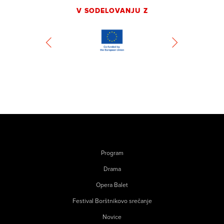
V SODELOVANJU Z
Program
Drama
Opera Balet
Festival Borštnikovo srečanje
Novice