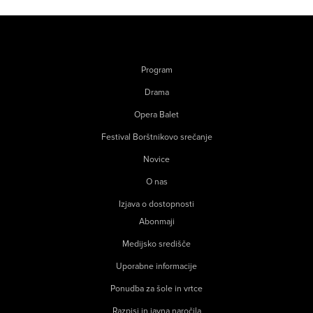
Program
Drama
Opera Balet
Festival Borštnikovo srečanje
Novice
O nas
Izjava o dostopnosti
Abonmaji
Medijsko središče
Uporabne informacije
Ponudba za šole in vrtce
Razpisi in javna naročila