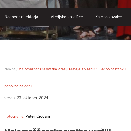
Nagovor direktorja
Medijsko središče
Za obiskovalce
Novica /
Malomeščanska svatba v režiji Mateje Koležnik 15 let po nastanku
ponovno na odru
sreda, 23. oktober 2024
Fotografija:
Peter Giodani