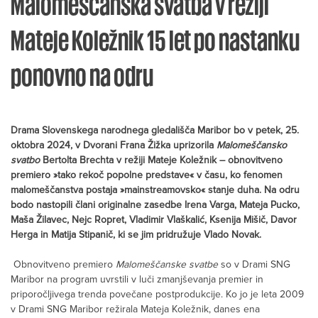
Malomeščanska svatba v režiji
Mateje Koležnik 15 let po nastanku
ponovno na odru
Drama Slovenskega narodnega gledališča Maribor bo v petek, 25.
oktobra 2024, v Dvorani Frana Žižka uprizorila
Malomeščansko
svatbo
Bertolta Brechta v režiji Mateje Koležnik – obnovitveno
premiero »tako rekoč popolne predstave« v času, ko fenomen
malomeščanstva postaja »mainstreamovsko« stanje duha. Na odru
bodo nastopili člani originalne zasedbe Irena Varga, Mateja Pucko,
Maša Žilavec, Nejc Ropret, Vladimir Vlaškalić, Ksenija Mišič, Davor
Herga in Matija Stipanič, ki se jim pridružuje Vlado Novak.
Obnovitveno premiero
Malomeščanske svatbe
so v Drami SNG
Maribor na program uvrstili v luči zmanjševanja premier in
priporočljivega trenda povečane postprodukcije. Ko jo je leta 2009
v Drami SNG Maribor režirala Mateja Koležnik, danes ena