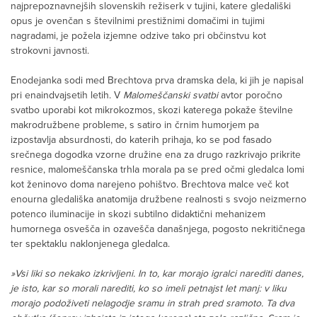
najprepoznavnejših slovenskih režiserk v tujini, katere gledališki
opus je ovenčan s številnimi prestižnimi domačimi in tujimi
nagradami, je požela izjemne odzive tako pri občinstvu kot
strokovni javnosti.
Enodejanka sodi med Brechtova prva dramska dela, ki jih je napisal
pri enaindvajsetih letih. V
Malomeščanski svatbi
avtor poročno
svatbo uporabi kot mikrokozmos, skozi katerega pokaže številne
makrodružbene probleme, s satiro in črnim humorjem pa
izpostavlja absurdnosti, do katerih prihaja, ko se pod fasado
srečnega dogodka vzorne družine ena za drugo razkrivajo prikrite
resnice, malomeščanska trhla morala pa se pred očmi gledalca lomi
kot ženinovo doma narejeno pohištvo. Brechtova malce več kot
enourna gledališka anatomija družbene realnosti s svojo neizmerno
potenco iluminacije in skozi subtilno didaktični mehanizem
humornega osvešča in ozavešča današnjega, pogosto nekritičnega
ter spektaklu naklonjenega gledalca.
»Vsi liki so nekako izkrivljeni. In to, kar morajo igralci narediti danes,
je isto, kar so morali narediti, ko so imeli petnajst let manj: v liku
morajo podoživeti nelagodje sramu in strah pred sramoto. Ta dva