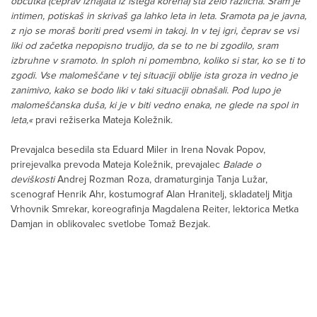
občutka (čeprav izhajata iz istega korena) sta zelo različna. Sram je
intimen, potiskaš in skrivaš ga lahko leta in leta. Sramota pa je javna,
z njo se moraš boriti pred vsemi in takoj. In v tej igri, čeprav se vsi
liki od začetka nepopisno trudijo, da se to ne bi zgodilo, sram
izbruhne v sramoto. In sploh ni pomembno, koliko si star, ko se ti to
zgodi. Vse malomeščane v tej situaciji oblije ista groza in vedno je
zanimivo, kako se bodo liki v taki situaciji obnašali. Pod lupo je
malomeščanska duša, ki je v biti vedno enaka, ne glede na spol in
leta,«
pravi režiserka Mateja Koležnik.
Prevajalca besedila sta Eduard Miler in Irena Novak Popov,
prirejevalka prevoda Mateja Koležnik, prevajalec
Balade o
deviškosti
Andrej Rozman Roza, dramaturginja Tanja Lužar,
scenograf Henrik Ahr, kostumograf Alan Hranitelj, skladatelj Mitja
Vrhovnik Smrekar, koreografinja Magdalena Reiter, lektorica Metka
Damjan in oblikovalec svetlobe Tomaž Bezjak.