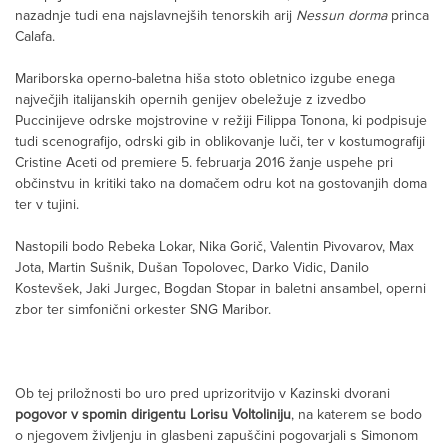
nazadnje tudi ena najslavnejših tenorskih arij
Nessun dorma
princa
Calafa.
Mariborska operno-baletna hiša stoto obletnico izgube enega
največjih italijanskih opernih genijev obeležuje z izvedbo
Puccinijeve odrske mojstrovine v režiji Filippa Tonona, ki podpisuje
tudi scenografijo, odrski gib in oblikovanje luči, ter v kostumografiji
Cristine Aceti od premiere 5. februarja 2016 žanje uspehe pri
občinstvu in kritiki tako na domačem odru kot na gostovanjih doma
ter v tujini.
Nastopili bodo Rebeka Lokar, Nika Gorič, Valentin Pivovarov, Max
Jota, Martin Sušnik, Dušan Topolovec, Darko Vidic, Danilo
Kostevšek, Jaki Jurgec, Bogdan Stopar in baletni ansambel, operni
zbor ter simfonični orkester SNG Maribor.
Ob tej priložnosti bo uro pred uprizoritvijo v Kazinski dvorani
pogovor v spomin dirigentu Lorisu Voltoliniju
, na katerem se bodo
o njegovem življenju in glasbeni zapuščini pogovarjali s Simonom