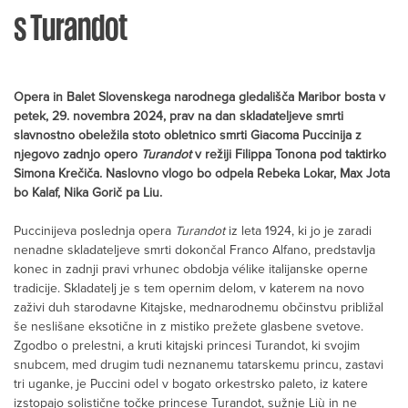
s Turandot
Opera in Balet Slovenskega narodnega gledališča Maribor bosta v
petek, 29. novembra 2024, prav na dan skladateljeve smrti
slavnostno obeležila stoto obletnico smrti Giacoma Puccinija z
njegovo zadnjo opero
Turandot
v režiji Filippa Tonona pod taktirko
Simona Krečiča. Naslovno vlogo bo odpela Rebeka Lokar, Max Jota
bo Kalaf, Nika Gorič pa Liu.
Puccinijeva poslednja opera
Turandot
iz leta 1924, ki jo je zaradi
nenadne skladateljeve smrti dokončal Franco Alfano, predstavlja
konec in zadnji pravi vrhunec obdobja vélike italijanske operne
tradicije. Skladatelj je s tem opernim delom, v katerem na novo
zaživi duh starodavne Kitajske, mednarodnemu občinstvu približal
še neslišane eksotične in z mistiko prežete glasbene svetove.
Zgodbo o prelestni, a kruti kitajski princesi Turandot, ki svojim
snubcem, med drugim tudi neznanemu tatarskemu princu, zastavi
tri uganke, je Puccini odel v bogato orkestrsko paleto, iz katere
izstopajo solistične točke princese Turandot, sužnje Liù in ne