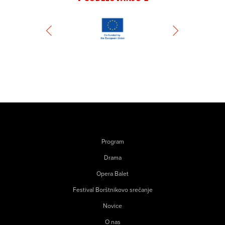
Program
Drama
Opera Balet
Festival Borštnikovo srečanje
Novice
O nas