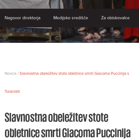
Nagovor direktorja
Medijsko središče
Za obiskovalce
Novica /
Slavnostna obeležitev stote obletnice smrti Giacoma Puccinija s
Turandot
Slavnostna obeležitev stote
obletnice smrti Giacoma Puccinija