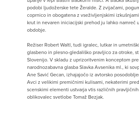
upanje v lepi slastni sladkorni hišici. A sladka skuš
podobi ljudožerske tete Žeralde. Z zvijačami, pogum
coprnico in obogatena z vseživljenjskimi izkušnjami 
krut in nevaren iniciacijski prehod ju lahko namreč ut
obdobje.
Režiser Robert Waltl, tudi igralec, lutkar in umetniški
glasbeno in plesno-gledališko pravljico za otroke, star
Slovenijo. V skladu z uprizoritvenim konceptom pr
narodnozabavna glasba Slavka Avsenika ml., ki sovp
Ane Savić Gecan, izhajajočo iz avtorsko posodoblje
Avci z velikimi premičnimi kulisami, nekaterimi pred
scenskimi elementi ustvarja vtis različnih pravljični
oblikovalec svetlobe Tomaž Bezjak.