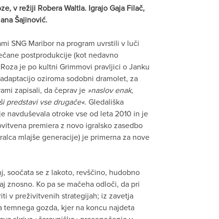
, v režiji Robera Waltla. Igrajo Gaja Filač,
ana Šajinović.
mi SNG Maribor na program uvrstili v luči
večane postprodukcije (kot nedavno
Roza je po kultni Grimmovi pravljici o Janku
ko adaptacijo oziroma sodobni dramolet, za
ami zapisali, da čeprav je
»naslov enak,
ši predstavi vse drugače«
. Gledališka
 je navduševala otroke vse od leta 2010 in je
novitvena premiera z novo igralsko zasedbo
gralca mlajše generacije) je primerna za nove
j, soočata se z lakoto, revščino, hudobno
paj znosno. Ko pa se mačeha odloči, da pri
ti v preživitvenih strategijah; iz zavetja
a temnega gozda, kjer na koncu najdeta