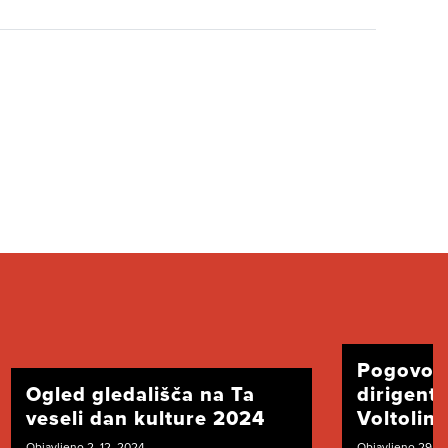
Pogovor
Ogled gledališča na Ta
dirigent
veseli dan kulture 2024
Voltolini
Objavljeno 2. 12. 2024
Objavljeno 29. 1