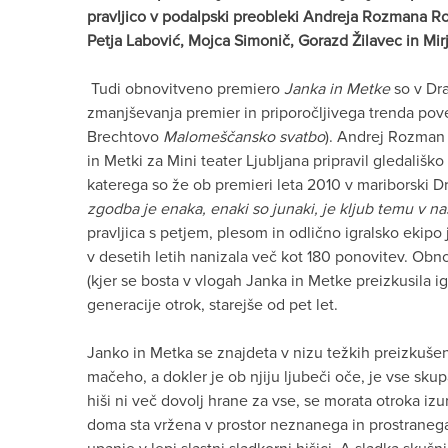
pravljico v podalpski preobleki Andreja Rozmana Roze
Petja Labović, Mojca Simonič, Gorazd Žilavec in Mirj
Tudi obnovitveno premiero
Janka in Metke
so v Dra
zmanjševanja premier in priporočljivega trenda po
Brechtovo
Malomeščansko svatbo
). Andrej Rozman 
in Metki za Mini teater Ljubljana pripravil gledališ
katerega so že ob premieri leta 2010 v mariborski Dr
zgodba je enaka, enaki so junaki, je kljub temu v na
pravljica s petjem, plesom in odlično igralsko ekipo
v desetih letih nanizala več kot 180 ponovitev. Ob
(kjer se bosta v vlogah Janka in Metke preizkusila i
generacije otrok, starejše od pet let.
Janko in Metka se znajdeta v nizu težkih preizkušen
mačeho, a dokler je ob njiju ljubeči oče, je vse sku
hiši ni več dovolj hrane za vse, se morata otroka izuri
doma sta vržena v prostor neznanega in prostraneg