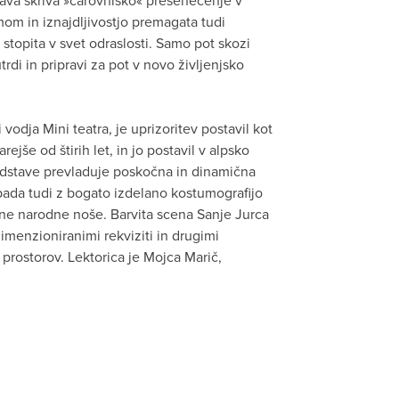
njava skriva »čarovniško« presenečenje v
om in iznajdljivostjo premagata tudi
stopita v svet odraslosti. Samo pot skozi
rdi in pripravi za pot v novo življenjsko
 vodja Mini teatra, je uprizoritev postavil kot
ejše od štirih let, in jo postavil v alpsko
edstave prevladuje poskočna in dinamična
ada tudi z bogato izdelano kostumografijo
ne narodne noše. Barvita scena Sanje Jurca
imenzioniranimi rekviziti in drugimi
h prostorov. Lektorica je Mojca Marič,