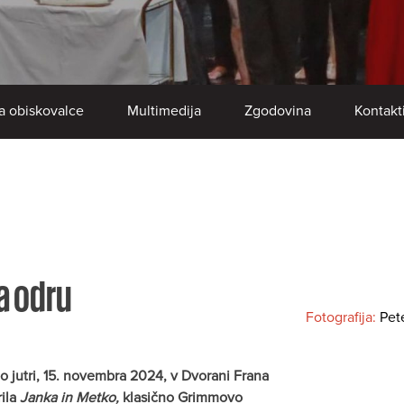
a obiskovalce
Multimedija
Zgodovina
Kontakt
a odru
Fotografija:
Pet
 jutri, 15. novembra 2024, v Dvorani Frana
ila
Janka in Metko,
klasično Grimmovo