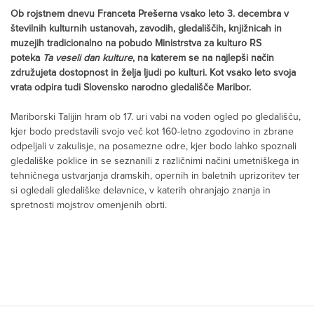
Ob rojstnem dnevu Franceta Prešerna vsako leto 3. decembra v
številnih kulturnih ustanovah, zavodih, gledališčih, knjižnicah in
muzejih tradicionalno na pobudo Ministrstva za kulturo RS
poteka
Ta veseli dan kulture
, na katerem se na najlepši način
združujeta dostopnost in želja ljudi po kulturi. Kot vsako leto svoja
vrata odpira tudi Slovensko narodno gledališče Maribor.
Mariborski Talijin hram ob 17. uri vabi na voden ogled po gledališču,
kjer bodo predstavili svojo več kot 160-letno zgodovino in zbrane
odpeljali v zakulisje, na posamezne odre, kjer bodo lahko spoznali
gledališke poklice in se seznanili z različnimi načini umetniškega in
tehničnega ustvarjanja dramskih, opernih in baletnih uprizoritev ter
si ogledali gledališke delavnice, v katerih ohranjajo znanja in
spretnosti mojstrov omenjenih obrti.