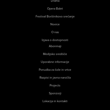
Drama
Opera Balet
Festival Borštnikovo srečanje
Novice
O nas
Izjava o dostopnosti
Abonmaji
Medijsko središče
Uporabne informacije
Ponudba za šole in vrtce
Razpisi in javna naročila
Projects
Sponzorji
Lokacija in kontakti