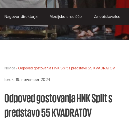
Nagovor direktorja
Medijsko središče
Za obiskovalce
Novica /
Odpoved gostovanja HNK Split s predstavo 55 KVADRATOV
torek, 19. november 2024
Odpoved gostovanja HNK Split s
predstavo 55 KVADRATOV