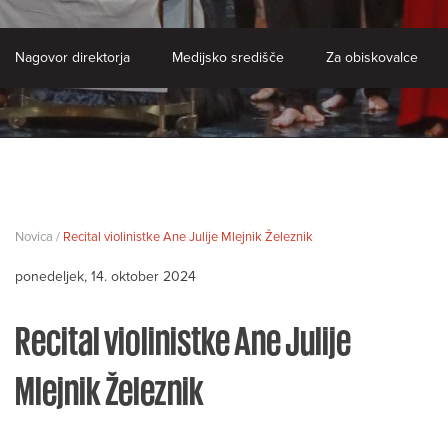
Nagovor direktorja
Medijsko središče
Za obiskovalce
Novica /
Recital violinistke Ane Julije Mlejnik Železnik
ponedeljek, 14. oktober 2024
Recital violinistke Ane Julije
Mlejnik Železnik