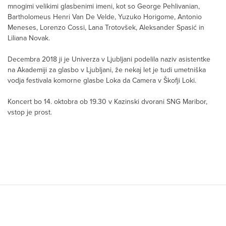
mnogimi velikimi glasbenimi imeni, kot so George Pehlivanian,
Bartholomeus Henri Van De Velde, Yuzuko Horigome, Antonio
Meneses, Lorenzo Cossi, Lana Trotovšek, Aleksander Spasić in
Liliana Novak.
Decembra 2018 ji je Univerza v Ljubljani podelila naziv asistentke
na Akademiji za glasbo v Ljubljani, že nekaj let je tudi umetniška
vodja festivala komorne glasbe Loka da Camera v Škofji Loki.
Koncert bo 14. oktobra ob 19.30 v Kazinski dvorani SNG Maribor,
vstop je prost.