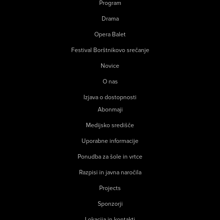
Program
Drama
Opera Balet
Festival Borštnikovo srečanje
Novice
O nas
Izjava o dostopnosti
Abonmaji
Medijsko središče
Uporabne informacije
Ponudba za šole in vrtce
Razpisi in javna naročila
Projects
Sponzorji
Lokacija in kontakti