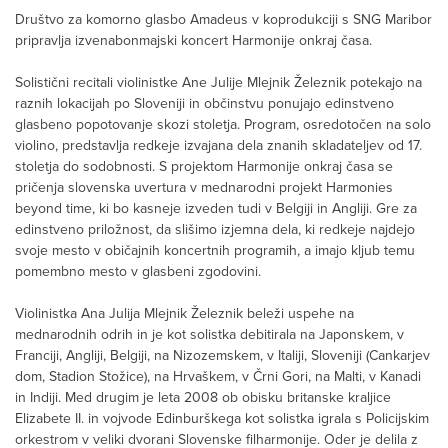
Društvo za komorno glasbo Amadeus v koprodukciji s SNG Maribor
pripravlja izvenabonmajski koncert Harmonije onkraj časa.
Solistični recitali violinistke Ane Julije Mlejnik Železnik potekajo na
raznih lokacijah po Sloveniji in občinstvu ponujajo edinstveno
glasbeno popotovanje skozi stoletja. Program, osredotočen na solo
violino, predstavlja redkeje izvajana dela znanih skladateljev od 17.
stoletja do sodobnosti. S projektom Harmonije onkraj časa se
pričenja slovenska uvertura v mednarodni projekt Harmonies
beyond time, ki bo kasneje izveden tudi v Belgiji in Angliji. Gre za
edinstveno priložnost, da slišimo izjemna dela, ki redkeje najdejo
svoje mesto v običajnih koncertnih programih, a imajo kljub temu
pomembno mesto v glasbeni zgodovini.
Violinistka Ana Julija Mlejnik Železnik beleži uspehe na
mednarodnih odrih in je kot solistka debitirala na Japonskem, v
Franciji, Angliji, Belgiji, na Nizozemskem, v Italiji, Sloveniji (Cankarjev
dom, Stadion Stožice), na Hrvaškem, v Črni Gori, na Malti, v Kanadi
in Indiji. Med drugim je leta 2008 ob obisku britanske kraljice
Elizabete II. in vojvode Edinburškega kot solistka igrala s Policijskim
orkestrom v veliki dvorani Slovenske filharmonije. Oder je delila z