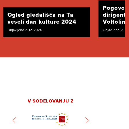
Pogovor
Ogled gledališča na Ta
dirigent
veseli dan kulture 2024
Voltolini
Objavljeno 2. 12. 2024
Objavljeno 29. 1
V SODELOVANJU Z