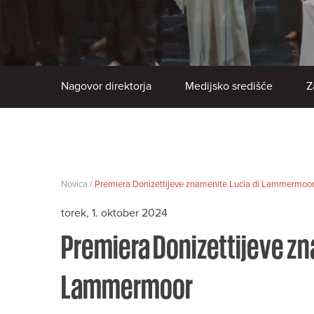
Nagovor direktorja
Medijsko središče
Z
Novica /
Premiera Donizettijeve znamenite Lucia di Lammermoo
torek, 1. oktober 2024
Premiera Donizettijeve zn
Lammermoor