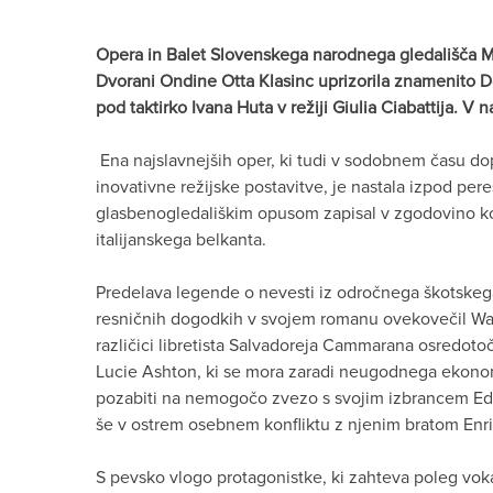
Opera in Balet Slovenskega narodnega gledališča Ma
Dvorani Ondine Otta Klasinc uprizorila znamenito 
pod taktirko Ivana Huta v režiji Giulia Ciabattija. V
Ena najslavnejših oper, ki tudi v sodobnem času dop
inovativne režijske postavitve, je nastala izpod pere
glasbenogledališkim opusom zapisal v zgodovino k
italijanskega belkanta.
Predelava legende o nevesti iz odročnega škotske
resničnih dogodkih v svojem romanu ovekovečil Walt
različici libretista Salvadoreja Cammarana osredoto
Lucie Ashton, ki se mora zaradi neugodnega ekonoms
pozabiti na nemogočo zvezo s svojim izbrancem E
še v ostrem osebnem konfliktu z njenim bratom En
S pevsko vlogo protagonistke, ki zahteva poleg voka