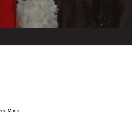
i
eriu Marta