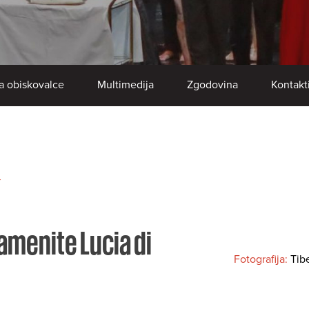
a obiskovalce
Multimedija
Zgodovina
Kontakt
r
amenite Lucia di
Fotografija:
Tib