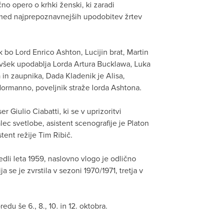
čno opero o krhki ženski, ki zaradi
zmed najprepoznavnejših upodobitev žrtev
 bo Lord Enrico Ashton, Lucijin brat, Martin
všek upodablja Lorda Artura Bucklawa, Luka
 in zaupnika, Dada Kladenik je Alisa,
Normanno, poveljnik straže lorda Ashtona.
er Giulio Ciabatti, ki se v uprizoritvi
ec svetlobe, asistent scenografije je Platon
tent režije Tim Ribič.
edli leta 1959, naslovno vlogo je odlično
 se je zvrstila v sezoni 1970/1971, tretja v
edu še 6., 8., 10. in 12. oktobra.