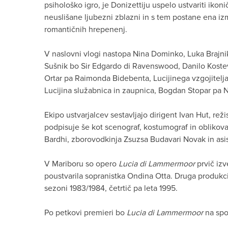
psihološko igro, je Donizettiju uspelo ustvariti ikoni
neuslišane ljubezni zblazni in s tem postane ena i
romantičnih hrepenenj.
V naslovni vlogi nastopa Nina Dominko, Luka Brajnik
Sušnik bo Sir Edgardo di Ravenswood, Danilo Koste
Ortar pa Raimonda Bidebenta, Lucijinega vzgojitelja
Lucijina služabnica in zaupnica, Bogdan Stopar pa 
Ekipo ustvarjalcev sestavljajo dirigent Ivan Hut, režis
podpisuje še kot scenograf, kostumograf in oblikoval
Bardhi, zborovodkinja Zsuzsa Budavari Novak in asis
V Mariboru so opero
Lucia di Lammermoor
prvič izv
poustvarila sopranistka Ondina Otta. Druga produkcija
sezoni 1983/1984, četrtič pa leta 1995.
Po petkovi premieri bo
Lucia di Lammermoor
na spor