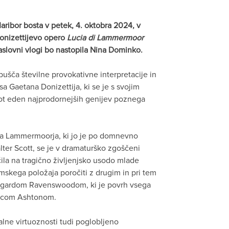
ribor bosta v petek, 4. oktobra 2024, v
Donizettijevo opero
Lucia di Lammermoor
 naslovni vlogi bo nastopila Nina Dominko.
ušča številne provokativne interpretacije in
sa Gaetana Donizettija, ki se je s svojim
ot eden najprodornejših genijev poznega
ga Lammermoorja, ki jo je po domnevno
er Scott, se je v dramaturško zgoščeni
čila na tragično življenjsko usodo mlade
kega položaja poročiti z drugim in pri tem
dgardom Ravenswoodom, ki je povrh vsega
ricom Ashtonom.
lne virtuoznosti tudi poglobljeno