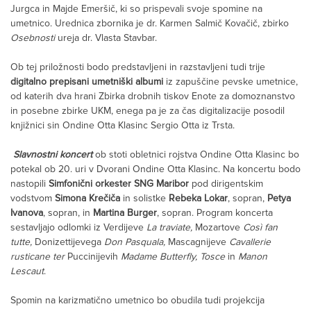
Jurgca in Majde Emeršič, ki so prispevali svoje spomine na
umetnico. Urednica zbornika je dr. Karmen Salmič Kovačič, zbirko
Osebnosti
ureja dr. Vlasta Stavbar.
Ob tej priložnosti bodo predstavljeni in razstavljeni tudi trije
digitalno prepisani umetniški albumi
iz zapuščine pevske umetnice,
od katerih dva hrani Zbirka drobnih tiskov Enote za domoznanstvo
in posebne zbirke UKM, enega pa je za čas digitalizacije posodil
knjižnici sin Ondine Otta Klasinc Sergio Otta iz Trsta.
Slavnostni koncert
ob stoti obletnici rojstva Ondine Otta Klasinc bo
potekal ob 20. uri v Dvorani Ondine Otta Klasinc. Na koncertu bodo
nastopili
Simfonični orkester SNG Maribor
pod dirigentskim
vodstvom
Simona Krečiča
in solistke
Rebeka Lokar
, sopran,
Petya
Ivanova
, sopran, in
Martina Burger
, sopran. Program koncerta
sestavljajo odlomki iz Verdijeve
La traviate,
Mozartove
Così fan
tutte,
Donizettijevega
Don Pasquala,
Mascagnijeve
Cavallerie
rusticane ter
Puccinijevih
Madame Butterfly, Tosce
in
Manon
Lescaut
.
Spomin na karizmatično umetnico bo obudila tudi projekcija