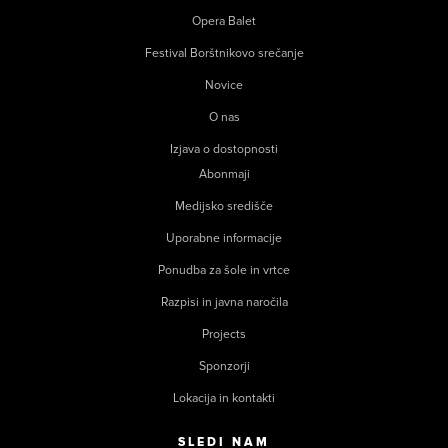
Opera Balet
Festival Borštnikovo srečanje
Novice
O nas
Izjava o dostopnosti
Abonmaji
Medijsko središče
Uporabne informacije
Ponudba za šole in vrtce
Razpisi in javna naročila
Projects
Sponzorji
Lokacija in kontakti
SLEDI NAM