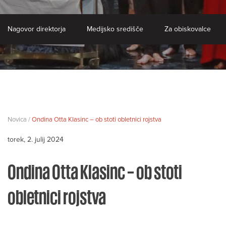
Nagovor direktorja
Medijsko središče
Za obiskovalce
Novica /
Ondina Otta Klasinc – ob stoti obletnici rojstva
torek, 2. julij 2024
Ondina Otta Klasinc – ob stoti
obletnici rojstva