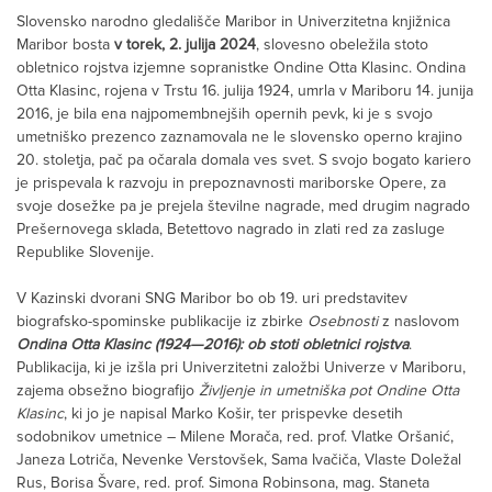
Slovensko narodno gledališče Maribor in Univerzitetna knjižnica
Maribor bosta
v torek, 2. julija 2024
, slovesno obeležila stoto
obletnico rojstva izjemne sopranistke Ondine Otta Klasinc. Ondina
Otta Klasinc, rojena v Trstu 16. julija 1924, umrla v Mariboru 14. junija
2016, je bila ena najpomembnejših opernih pevk, ki je s svojo
umetniško prezenco zaznamovala ne le slovensko operno krajino
20. stoletja, pač pa očarala domala ves svet. S svojo bogato kariero
je prispevala k razvoju in prepoznavnosti mariborske Opere, za
svoje dosežke pa je prejela številne nagrade, med drugim nagrado
Prešernovega sklada, Betettovo nagrado in zlati red za zasluge
Republike Slovenije.
V Kazinski dvorani SNG Maribor bo ob 19. uri predstavitev
biografsko-spominske publikacije iz zbirke
Osebnosti
z naslovom
Ondina Otta Klasinc (1924—2016): ob stoti obletnici rojstva
.
Publikacija, ki je izšla pri Univerzitetni založbi Univerze v Mariboru,
zajema obsežno biografijo
Življenje in umetniška pot Ondine Otta
Klasinc
, ki jo je napisal Marko Košir, ter prispevke desetih
sodobnikov umetnice – Milene Morača, red. prof. Vlatke Oršanić,
Janeza Lotriča, Nevenke Verstovšek, Sama Ivačiča, Vlaste Doležal
Rus, Borisa Švare, red. prof. Simona Robinsona, mag. Staneta