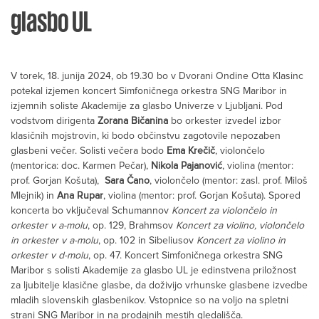
glasbo UL
V torek, 18. junija 2024, ob 19.30 bo v Dvorani Ondine Otta Klasinc
potekal izjemen koncert Simfoničnega orkestra SNG Maribor in
izjemnih soliste Akademije za glasbo Univerze v Ljubljani. Pod
vodstvom dirigenta
Zorana Bičanina
bo orkester izvedel izbor
klasičnih mojstrovin, ki bodo občinstvu zagotovile nepozaben
glasbeni večer. Solisti večera bodo
Ema Krečič
, violončelo
(mentorica: doc. Karmen Pečar),
Nikola Pajanović
, violina (mentor:
prof. Gorjan Košuta),
Sara Čano
, violončelo (mentor: zasl. prof. Miloš
Mlejnik) in
Ana Rupar
, violina (mentor: prof. Gorjan Košuta). Spored
koncerta bo vključeval Schumannov
Koncert za violončelo in
orkester v a-molu
, op. 129, Brahmsov
Koncert za violino, violončelo
in orkester v a-molu
, op. 102 in Sibeliusov
Koncert za violino in
orkester v d-molu
, op. 47. Koncert Simfoničnega orkestra SNG
Maribor s solisti Akademije za glasbo UL je edinstvena priložnost
za ljubitelje klasične glasbe, da doživijo vrhunske glasbene izvedbe
mladih slovenskih glasbenikov. Vstopnice so na voljo na spletni
strani SNG Maribor in na prodajnih mestih gledališča.