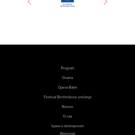
Program
Drama
Opera Balet
Festival Borštnikovo srečanje
Novice
O nas
Izjava o dostopnosti
Abonmaji