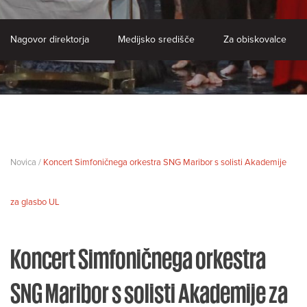
Nagovor direktorja
Medijsko središče
Za obiskovalce
Novica /
Koncert Simfoničnega orkestra SNG Maribor s solisti Akademije
za glasbo UL
Koncert Simfoničnega orkestra
SNG Maribor s solisti Akademije za