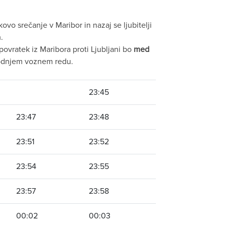
vo srečanje v Maribor in nazaj se ljubitelji
.
povratek iz Maribora proti Ljubljani bo
med
podnjem voznem redu.
23:45
23:47
23:48
23:51
23:52
23:54
23:55
23:57
23:58
00:02
00:03