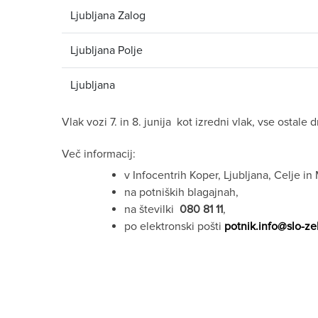
Ljubljana Zalog
Ljubljana Polje
Ljubljana
Vlak vozi 7. in 8. junija kot izredni vlak, vse ostale
Več informacij:
v Infocentrih Koper, Ljubljana, Celje in 
na potniških blagajnah,
na številki
080 81 11
,
po elektronski pošti
potnik.info@slo-ze