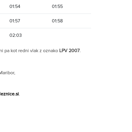
01:54
01:55
01:57
01:58
02:03
 dni pa kot redni vlak z oznako
LPV 2007
.
Maribor,
leznice.si
.