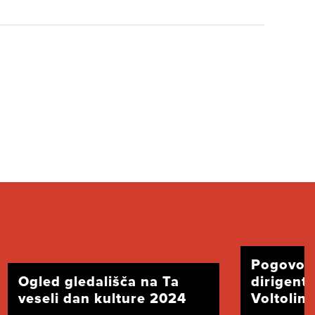
Pogovor
Ogled gledališča na Ta
dirigent
veseli dan kulture 2024
Voltolini