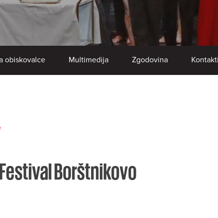
a obiskovalce
Multimedija
Zgodovina
Kontakt
e
 Festival Borštnikovo