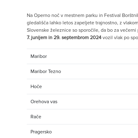
Na Operno noč v mestnem parku in Festival Borštniko
gledališča lahko letos zapeljete trajnostno, z vlakom
Slovenske železnice so sporočile, da bo za večerni 
7. junijem in 29. septembrom 2024
vozil vlak po s
Maribor
Maribor Tezno
Hoče
Orehova vas
Rače
Pragersko