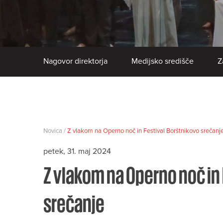
Nagovor direktorja
Medijsko središče
Z
Novica /
Z vlakom na Operno noč in Festival Borštnikovo srečanj
petek, 31. maj 2024
Z vlakom na Operno noč in
srečanje