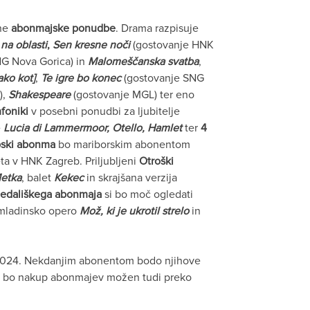
ene
abonmajske ponudbe
. Drama razpisuje
na oblasti
,
Sen kresne noči
(gostovanje HNK
G Nova Gorica) in
Malomeščanska svatba
,
ako kot]
,
Te igre bo konec
(gostovanje SNG
),
Shakespeare
(gostovanje MGL) ter eno
foniki
v posebni ponudbi za ljubitelje
e
Lucia di Lammermoor, Otello, Hamlet
ter
4
pski abonma
bo mariborskim abonentom
ta v HNK Zagreb. Priljubljeni
Otroški
Metka
, balet
Kekec
in skrajšana verzija
ledališkega abonmaja
si bo moč ogledati
 mladinsko opero
Mož, ki je ukrotil strelo
in
a 2024. Nekdanjim abonentom bodo njihove
eda bo nakup abonmajev možen tudi preko