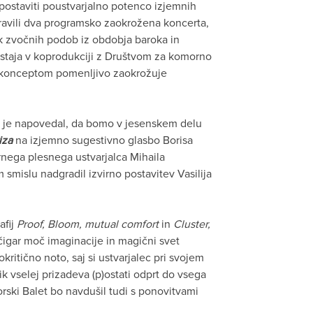
zpostaviti poustvarjalno potenco izjemnih
ipravili dva programsko zaokrožena koncerta,
k zvočnih podob iz obdobja baroka in
nastaja v koprodukciji z Društvom za komorno
 konceptom pomenljivo zaokrožuje
je napovedal, da bomo v jesenskem delu
iza
na izjemno sugestivno glasbo Borisa
rnega plesnega ustvarjalca Mihaila
smislu nadgradil izvirno postavitev Vasilija
afij
Proof, Bloom, mutual comfort
in
Cluster,
 čigar moč imaginacije in magični svet
ritično noto, saj si ustvarjalec pri svojem
ik vselej prizadeva (p)ostati odprt do vsega
ski Balet bo navdušil tudi s ponovitvami