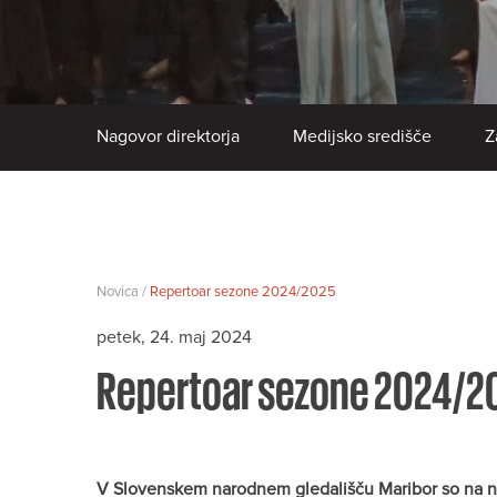
Nagovor direktorja
Medijsko središče
Z
Novica /
Repertoar sezone 2024/2025
petek, 24. maj 2024
Repertoar sezone 2024/2
V Slovenskem narodnem gledališču Maribor so na nov