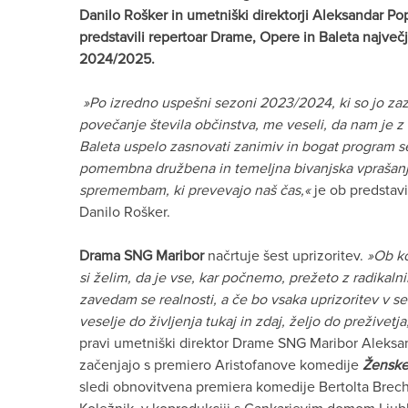
Danilo Rošker in umetniški direktorji Aleksandar P
predstavili repertoar Drame, Opere in Baleta največj
2024/2025.
»Po izredno uspešni sezoni 2023/2024, ki so jo za
povečanje števila občinstva, me veseli, da nam je z
Baleta uspelo zasnovati zanimiv in bogat program s
pomembna družbena in temeljna bivanjska vprašanja,
spremembam, ki prevevajo naš čas,«
je ob predstavi
Danilo Rošker.
Drama SNG Maribor
načrtuje šest uprizoritev.
»Ob k
si želim, da je vse, kar počnemo, prežeto z radika
zavedam se realnosti, a če bo vsaka uprizoritev v seb
veselje do življenja tukaj in zdaj, željo do preživet
pravi umetniški direktor Drame SNG Maribor Aleks
začenjajo s premiero Aristofanove komedije
Ženske
sledi obnovitvena premiera komedije Bertolta Brec