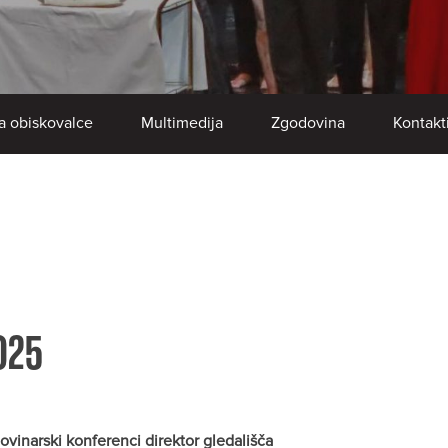
a obiskovalce
Multimedija
Zgodovina
Kontakt
025
inarski konferenci direktor gledališča