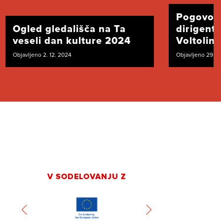
Pogovor
Ogled gledališča na Ta
dirigent
veseli dan kulture 2024
Voltolini
Objavljeno 2. 12. 2024
Objavljeno 29. 1
V SODELOVANJU Z