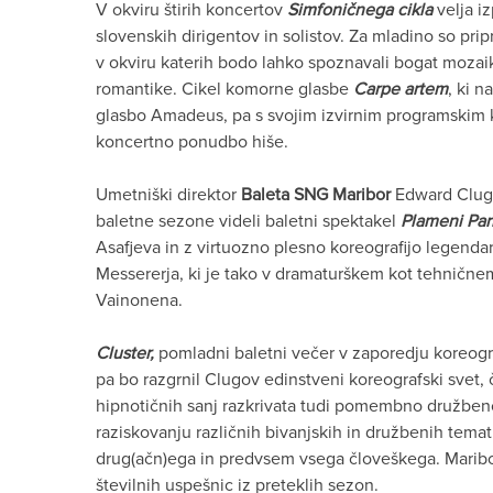
V okviru štirih koncertov
Simfoničnega cikla
velja i
slovenskih dirigentov in solistov. Za mladino so pr
v okviru katerih bodo lahko spoznavali bogat mozai
romantike. Cikel komorne glasbe
Carpe artem
, ki 
glasbo Amadeus, pa s svojim izvirnim programskim
koncertno ponudbo hiše.
Umetniški direktor
Baleta SNG Maribor
Edward Clug 
baletne sezone videli baletni spektakel
Plameni Par
Asafjeva in z virtuozno plesno koreografijo legenda
Messererja, ki je tako v dramaturškem kot tehničnem 
Vainonena.
Cluster,
pomladni baletni večer v zaporedju koreogr
pa bo razgrnil Clugov edinstveni koreografski svet,
hipnotičnih sanj razkrivata tudi pomembno družbenok
raziskovanju različnih bivanjskih in družbenih temat
drug(ačn)ega in predvsem vsega človeškega. Maribor
številnih uspešnic iz preteklih sezon.