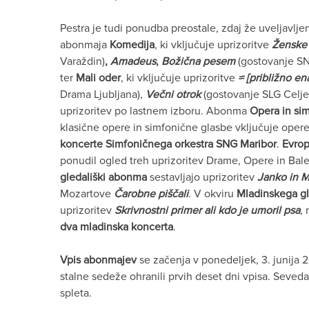
Pestra je tudi ponudba preostale, zdaj že uveljavlj
abonmaja
Komedija
, ki vključuje uprizoritve
Ženske 
Varaždin)
,
Amadeus
,
Božična pesem
(gostovanje SN
ter
Mali oder
, ki vključuje uprizoritve
≈ [približno en
Drama Ljubljana),
Večni otrok
(gostovanje SLG Celje
uprizoritev po lastnem izboru. Abonma
Opera in sim
klasične opere in simfonične glasbe vključuje oper
koncerte Simfoničnega orkestra SNG Maribor
.
Evro
ponudil ogled treh uprizoritev Drame, Opere in Bale
gledališki abonma
sestavljajo uprizoritev
Janko in 
Mozartove
Čarobne piščali
. V okviru
Mladinskega g
uprizoritev
Skrivnostni primer ali kdo je umoril psa
,
dva mladinska koncerta
.
Vpis abonmajev
se začenja v ponedeljek, 3. junij
stalne sedeže ohranili prvih deset dni vpisa. Sev
spleta.