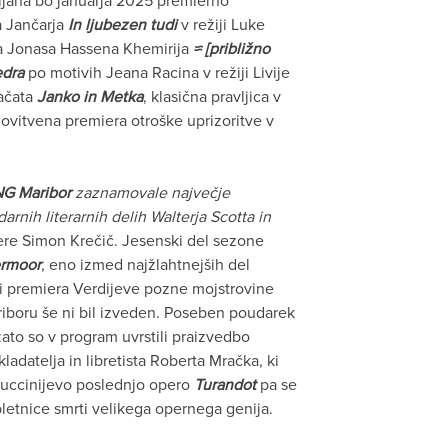
ljana bo januarja 2025 premierno
 Jančarja
In ljubezen tudi
v režiji Luke
a Jonasa Hassena Khemirija
≈ [približno
edra
po motivih Jeana Racina v režiji Livije
račata
Janko in Metka
, klasična pravljica v
vitvena premiera otroške uprizoritve v
NG Maribor
zaznamovale največje
arnih literarnih delih Walterja Scotta in
ere Simon Krečič. Jesenski del sezone
ermoor
, eno izmed najžlahtnejših del
di premiera Verdijeve pozne mojstrovine
iboru še ni bil izveden. Poseben poudarek
ato so v program uvrstili praizvedbo
kladatelja in libretista Roberta Mračka, ki
 Puccinijevo poslednjo opero
Turandot
pa se
bletnice smrti velikega opernega genija.