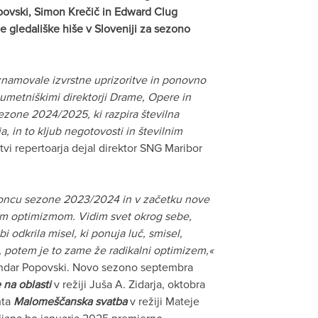
opovski, Simon Krečič in Edward Clug
e gledališke hiše v Sloveniji za sezono
znamovale izvrstne uprizoritve in ponovno
 umetniškimi direktorji Drame, Opere in
ezone 2024/2025, ki razpira številna
 in to kljub negotovosti in številnim
tvi repertoarja dejal direktor SNG Maribor
oncu sezone 2023/2024 in v začetku nove
lnim optimizmom. Vidim svet okrog sebe,
i odkrila misel, ki ponuja luč, smisel,
ja, potem je to zame že radikalni optimizem,«
andar Popovski. Novo sezono septembra
 na oblasti
v režiji Juša A. Zidarja, oktobra
hta
Malomeščanska svatba
v režiji Mateje