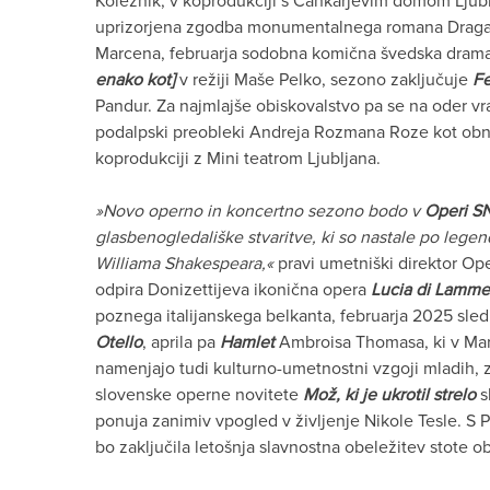
Koležnik, v koprodukciji s Cankarjevim domom Ljub
uprizorjena zgodba monumentalnega romana Draga
Marcena, februarja sodobna komična švedska dram
enako kot]
v režiji Maše Pelko, sezono zaključuje
F
Pandur. Za najmlajše obiskovalstvo pa se na oder v
podalpski preobleki Andreja Rozmana Roze kot obno
koprodukciji z Mini teatrom Ljubljana.
»Novo operno in koncertno sezono bodo v
Operi S
glasbenogledališke stvaritve, ki so nastale po legend
Williama Shakespeara,«
pravi umetniški direktor Op
odpira Donizettijeva ikonična opera
Lucia di Lamm
poznega italijanskega belkanta, februarja 2025 sle
Otello
, aprila pa
Hamlet
Ambroisa Thomasa, ki v Mar
namenjajo tudi kulturno-umetnostni vzgoji mladih, z
slovenske operne novitete
Mož, ki je ukrotil strelo
s
ponuja zanimiv vpogled v življenje Nikole Tesle. S
bo zaključila letošnja slavnostna obeležitev stote o