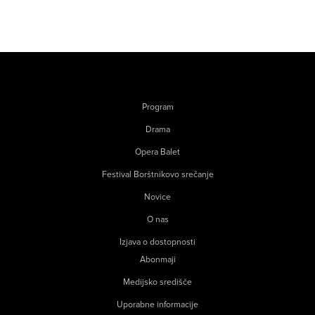
Program
Drama
Opera Balet
Festival Borštnikovo srečanje
Novice
O nas
Izjava o dostopnosti
Abonmaji
Medijsko središče
Uporabne informacije