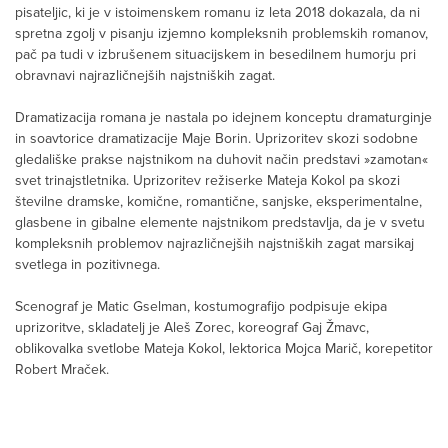
pisateljic, ki je v istoimenskem romanu iz leta 2018 dokazala, da ni
spretna zgolj v pisanju izjemno kompleksnih problemskih romanov,
pač pa tudi v izbrušenem situacijskem in besedilnem humorju pri
obravnavi najrazličnejših najstniških zagat.
Dramatizacija romana je nastala po idejnem konceptu dramaturginje
in soavtorice dramatizacije Maje Borin. Uprizoritev skozi sodobne
gledališke prakse najstnikom na duhovit način predstavi »zamotan«
svet trinajstletnika. Uprizoritev režiserke Mateja Kokol pa skozi
številne dramske, komične, romantične, sanjske, eksperimentalne,
glasbene in gibalne elemente najstnikom predstavlja, da je v svetu
kompleksnih problemov najrazličnejših najstniških zagat marsikaj
svetlega in pozitivnega.
Scenograf je Matic Gselman, kostumografijo podpisuje ekipa
uprizoritve, skladatelj je Aleš Zorec, koreograf Gaj Žmavc,
oblikovalka svetlobe Mateja Kokol, lektorica Mojca Marič, korepetitor
Robert Mraček.