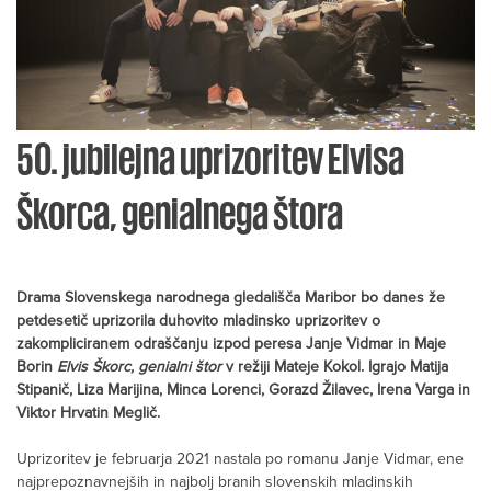
50. jubilejna uprizoritev Elvisa
Škorca, genialnega štora
Drama Slovenskega narodnega gledališča Maribor bo danes že
petdesetič uprizorila duhovito mladinsko uprizoritev o
zakompliciranem odraščanju izpod peresa Janje Vidmar in Maje
Borin
Elvis Škorc, genialni štor
v režiji Mateje Kokol. Igrajo Matija
Stipanič, Liza Marijina, Minca Lorenci, Gorazd Žilavec, Irena Varga in
Viktor Hrvatin Meglič.
Uprizoritev je februarja 2021 nastala po romanu Janje Vidmar, ene
najprepoznavnejših in najbolj branih slovenskih mladinskih