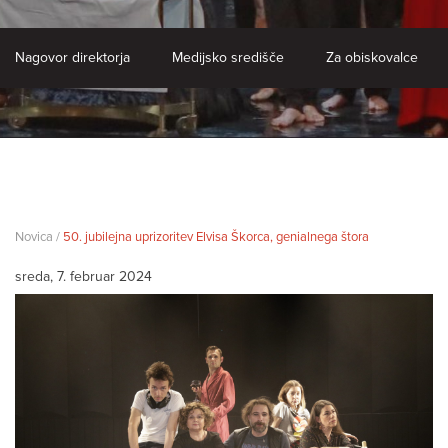
Nagovor direktorja
Medijsko središče
Za obiskovalce
Novica /
50. jubilejna uprizoritev Elvisa Škorca, genialnega štora
sreda, 7. februar 2024