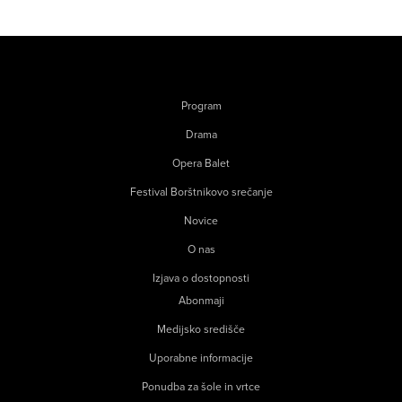
Program
Drama
Opera Balet
Festival Borštnikovo srečanje
Novice
O nas
Izjava o dostopnosti
Abonmaji
Medijsko središče
Uporabne informacije
Ponudba za šole in vrtce