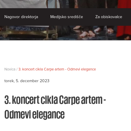
Nagovor direktorja
Medijsko središče
Za obiskovalce
Novica /
3. koncert cikla Carpe artem - Odmevi elegance
torek, 5. december 2023
3. koncert cikla Carpe artem -
Odmevi elegance