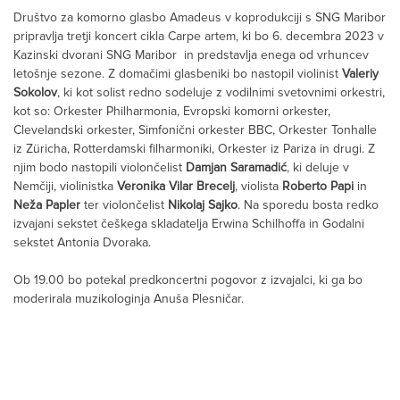
Društvo za komorno glasbo Amadeus v koprodukciji s SNG Maribor
pripravlja tretji koncert cikla Carpe artem, ki bo 6. decembra 2023 v
Kazinski dvorani SNG Maribor in predstavlja enega od vrhuncev
letošnje sezone. Z domačimi glasbeniki bo nastopil violinist
Valeriy
Sokolov
, ki kot solist redno sodeluje z vodilnimi svetovnimi orkestri,
kot so: Orkester Philharmonia, Evropski komorni orkester,
Clevelandski orkester, Simfonični orkester BBC, Orkester Tonhalle
iz Züricha, Rotterdamski filharmoniki, Orkester iz Pariza in drugi. Z
njim bodo nastopili violončelist
Damjan Saramadić
, ki deluje v
Nemčiji, violinistka
Veronika Vilar Brecelj
, violista
Roberto Papi
in
Neža Papler
ter violončelist
Nikolaj Sajko
. Na sporedu bosta redko
izvajani sekstet češkega skladatelja Erwina Schilhoffa in Godalni
sekstet Antonia Dvoraka.
Ob 19.00 bo potekal predkoncertni pogovor z izvajalci, ki ga bo
moderirala muzikologinja Anuša Plesničar.