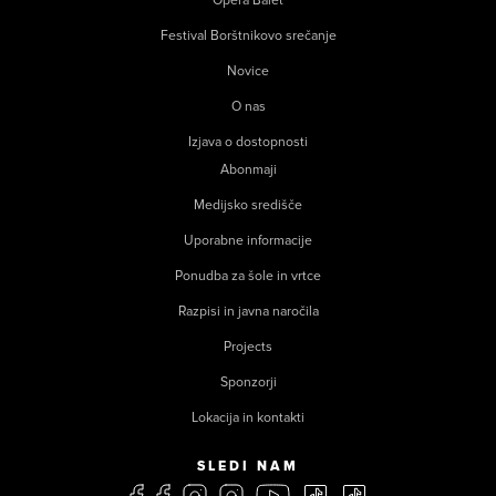
Opera Balet
Festival Borštnikovo srečanje
Novice
O nas
Izjava o dostopnosti
Abonmaji
Medijsko središče
Uporabne informacije
Ponudba za šole in vrtce
Razpisi in javna naročila
Projects
Sponzorji
Lokacija in kontakti
SLEDI NAM