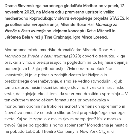
Drama Slovenskega narodnega gledališča Maribor bo v petek, 17.
novembra 2023, na Malem odru premierno uprizorila veliko
mednarodno koprodukcijo v okviru evropskega projekta STAGES, ki
ga sofinancira Evropska unija, Mirande Rose Hall
Monolog za
živeče v času izumrtja
po idejnem konceptu Katie Mitchell in
Jérômea Bela v režiji Tina Grabnarja. Igra Minca Lorenci.
Monodrama mlade ameriške dramatičarke Mirande Rose Hall
Monolog za živeče v času izumrtja
(2020) govori o trenutku, ki ga
pravkar živimo, s preizprašujočim pogledom na to, kaj naša dejanja
pomenijo za bližnjo prihodnostjo. Živimo na robu ekološke
katastrofe, ki jo je prineslo zadnjih dvesto let življenja in
brezbrižnega onesnaževanja, a smo še vedno ravnodušni, kljub
temu da pred našimi očmi izumirajo številne živalske in rastlinske
vrste, da izginjajo ekosistemi, da se vreme drastično spreminja ... V
tenkočutnem monološkem formatu nas pripovedovalka v
monodrami opomni na trpko resničnost vremenskih sprememb in
človeštvo umesti v celostno sliko počasi propadajočega znanega
sveta. Kaj se je zgodilo z malim rjavim netopirjem? Kaj z morsko
travo? Kaj se bo zgodilo s homo sapiensom? Monodrama je nastala
na pobudo LubDub Theatre Company iz New York Cityja, ki