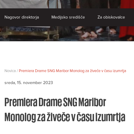
Nagovor direktorja
Medijsko središče
Za obiskovalce
Novica /
Premiera Drame SNG Maribor Monolog za živeče v času izumrtja
sreda, 15. november 2023
Premiera Drame SNG Maribor
Monolog za živeče v času izumrtja