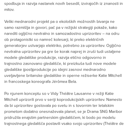
spodbuja in razvija nastanek novih besedil, izvirajočih iz znanosti in
mitov.
Veliki mednarodni projekt pa o ekoloških možnostih bivanja ne
samo razmišlja in govori, pač pa v režijski strategiji pokaže, kako
narediti ogljično nevtralno in samozadostno uprizoritev – na odru
ob protagonistki so namreč kolesarji, ki preko električnih
generatorjev ustvarjajo elektriko, potrebno za uprizoritev. Ogljično
nevtralna uprizoritev pa gre še korak naprej in zruši tudi ustaljene
modele gledališke produkcije, razvija etično odgovorno in
trajnostno zasnovano gledališče, ki preizkuša tudi nove modele
gledališke (post)produkcije po idejni zasnovi mednarodno
uveljavljene britanske gledališke in operne režiserke Katie Mitchell
in francoskega koreografa Jérômea Bela.
Po njunem konceptu so v Vidy Théâtre Lausanne v režiji Katie
Mitchell uprizorili prvo v seriji koprodukcijskih uprizoritev. Namesto
da bi uprizoritev gostovala po svetu in s tovornim ter letalskim
prometom dodatno onesnaževala planet, se je Drama SNG Maribor
pridružila enajstim partnerskim gledališčem, ki bodo po modelu
trajnostnega gledališča postavili vsako svojo uprizoritev (Théâtre de