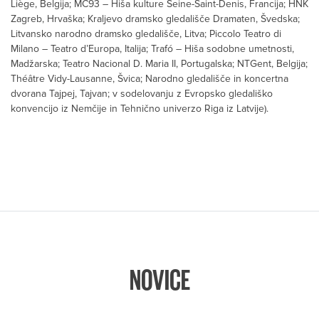
Liège, Belgija; MC93 – Hiša kulture Seine-Saint-Denis, Francija; HNK
Zagreb, Hrvaška; Kraljevo dramsko gledališče Dramaten, Švedska;
Litvansko narodno dramsko gledališče, Litva; Piccolo Teatro di
Milano – Teatro d’Europa, Italija; Trafó – Hiša sodobne umetnosti,
Madžarska; Teatro Nacional D. Maria II, Portugalska; NTGent, Belgija;
Théâtre Vidy-Lausanne, Švica; Narodno gledališče in koncertna
dvorana Tajpej, Tajvan; v sodelovanju z Evropsko gledališko
konvencijo iz Nemčije in Tehnično univerzo Riga iz Latvije).
NOVICE