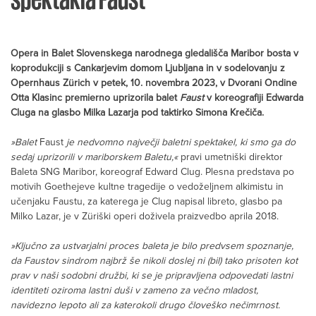
Opera in Balet Slovenskega narodnega gledališča Maribor bosta v
koprodukciji s Cankarjevim domom Ljubljana in v sodelovanju z
Opernhaus Zürich v petek, 10. novembra 2023, v Dvorani Ondine
Otta Klasinc premierno uprizorila balet
Faust
v koreografiji Edwarda
Cluga na glasbo Milka Lazarja pod taktirko Simona Krečiča.
»Balet
Faust
je nedvomno največji baletni spektakel, ki smo ga do
sedaj uprizorili v mariborskem Baletu,«
pravi umetniški direktor
Baleta SNG Maribor, koreograf Edward Clug. Plesna predstava po
motivih Goethejeve kultne tragedije o vedoželjnem alkimistu in
učenjaku Faustu, za katerega je Clug napisal libreto, glasbo pa
Milko Lazar, je v Züriški operi doživela praizvedbo aprila 2018.
»Ključno za ustvarjalni proces baleta je bilo predvsem spoznanje,
da Faustov sindrom najbrž še nikoli doslej ni (bil) tako prisoten kot
prav v naši sodobni družbi, ki se je pripravljena odpovedati lastni
identiteti oziroma lastni duši v zameno za večno mladost,
navidezno lepoto ali za katerokoli drugo človeško nečimrnost.