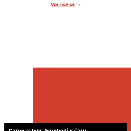
Vse novice
Carpe artem: Sprehodi v času