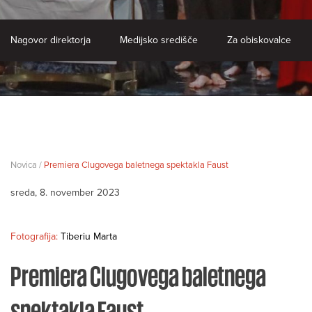
Nagovor direktorja
Medijsko središče
Za obiskovalce
Novica /
Premiera Clugovega baletnega spektakla Faust
sreda, 8. november 2023
Fotografija:
Tiberiu Marta
Premiera Clugovega baletnega
spektakla Faust