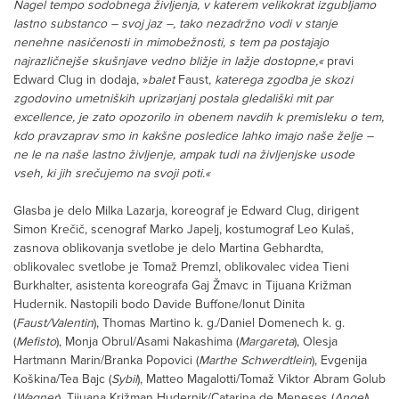
Nagel tempo sodobnega življenja, v katerem velikokrat izgubljamo
lastno substanco – svoj jaz –, tako nezadržno vodi v stanje
nenehne nasičenosti in mimobežnosti, s tem pa postajajo
najrazličnejše skušnjave vedno bližje in lažje dostopne,«
pravi
Edward Clug in dodaja, »
balet
Faust
, katerega zgodba je skozi
zgodovino umetniških uprizarjanj postala gledališki mit par
excellence, je zato opozorilo in obenem navdih k premisleku o tem,
kdo pravzaprav smo in kakšne posledice lahko imajo naše želje –
ne le na naše lastno življenje, ampak tudi na življenjske usode
vseh, ki jih srečujemo na svoji poti.«
Glasba je delo Milka Lazarja, koreograf je Edward Clug, dirigent
Simon Krečič, scenograf Marko Japelj, kostumograf Leo Kulaš,
zasnova oblikovanja svetlobe je delo Martina Gebhardta,
oblikovalec svetlobe je Tomaž Premzl, oblikovalec videa Tieni
Burkhalter, asistenta koreografa Gaj Žmavc in Tijuana Križman
Hudernik. Nastopili bodo Davide Buffone/Ionut Dinita
(
Faust/Valentin
), Thomas Martino k. g./Daniel Domenech k. g.
(
Mefisto
), Monja Obrul/Asami Nakashima (
Margareta
), Olesja
Hartmann Marin/Branka Popovici (
Marthe Schwerdtlein
), Evgenija
Koškina/Tea Bajc (
Sybil
), Matteo Magalotti/Tomaž Viktor Abram Golub
(
Wagner
), Tijuana Križman Hudernik/Catarina de Meneses (
Angel
),