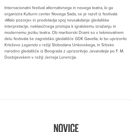
Internacionalni festival alternativnega in novega teatra, ki ga
organizira Kulturni center Novega Sada, se je razvil iz festivala
»Malo pozorje« in predstavlja spoj nevsakdanje gledališke
interpretacije, neklasičnega pristopa k igralskemu izražanju in
modernemu jeziku teatra. Ob mariborski Drami so v tekmovalnem
delu festivala še zagrebško gledališče GDK Gavella, ki bo uprizorilo
Krleževo
Legendo
v režiji Slobodana Unkovskega, in Srbsko
narodno gledališče iz Beograda z uprizoritvijo
Jevanđelje
po F. M.
Dostojevskem v režiji Jerneja Lorencija.
NOVICE