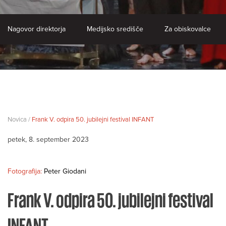
Nagovor direktorja
Medijsko središče
Za obiskovalce
Novica /
Frank V. odpira 50. jubilejni festival INFANT
petek, 8. september 2023
Fotografija:
Peter Giodani
Frank V. odpira 50. jubilejni festival
INFANT