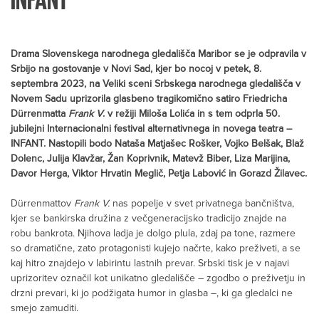
Drama Slovenskega narodnega gledališča Maribor se je odpravila v
Srbijo na gostovanje v Novi Sad, kjer bo nocoj v petek, 8.
septembra 2023, na Veliki sceni Srbskega narodnega gledališča v
Novem Sadu uprizorila glasbeno tragikomično satiro Friedricha
Dürrenmatta
Frank V
. v režiji Miloša Lolića in s tem odprla 50.
jubilejni Internacionalni festival alternativnega in novega teatra –
INFANT. Nastopili bodo Nataša Matjašec Rošker, Vojko Belšak, Blaž
Dolenc, Julija Klavžar, Žan Koprivnik, Matevž Biber, Liza Marijina,
Davor Herga, Viktor Hrvatin Meglič, Petja Labović in Gorazd Žilavec.
Dürrenmattov
Frank V.
nas popelje v svet privatnega bančništva,
kjer se bankirska družina z večgeneracijsko tradicijo znajde na
robu bankrota. Njihova ladja je dolgo plula, zdaj pa tone, razmere
so dramatične, zato protagonisti kujejo načrte, kako preživeti, a se
kaj hitro znajdejo v labirintu lastnih prevar. Srbski tisk je v najavi
uprizoritev označil kot unikatno gledališče – zgodbo o preživetju in
drzni prevari, ki jo podžigata humor in glasba –, ki ga gledalci ne
smejo zamuditi.