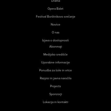
Drama
Opera Balet
Festival Borštnikovo srečanje
Novice
O nas
Izjava o dostopnosti
Abonmaji
Medijsko središče
Uporabne informacije
Ponudba za šole in vrtce
Razpisi in javna naročila
Projects
Sponzorji
Lokacija in kontakti