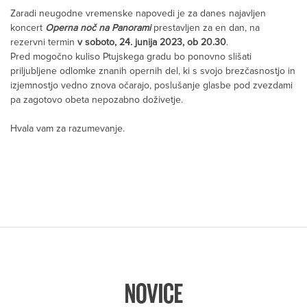
Zaradi neugodne vremenske napovedi je za danes najavljen
koncert
Operna noč
na Panorami
prestavljen za en dan, na
rezervni termin
v soboto, 24. junija 2023, ob 20.30
.
Pred mogočno kuliso Ptujskega gradu bo ponovno slišati
priljubljene odlomke znanih opernih del, ki s svojo brezčasnostjo in
izjemnostjo vedno znova očarajo, poslušanje glasbe pod zvezdami
pa zagotovo obeta nepozabno doživetje.
Hvala vam za razumevanje.
NOVICE