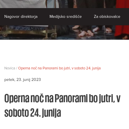
Nagovor direktorja
Medijsko središče
Za obiskovalce
Novica /
Operna noč na Panorami bo jutri, v soboto 24. junija
petek, 23. junij 2023
Operna noč na Panorami bo jutri, v
soboto 24. junija