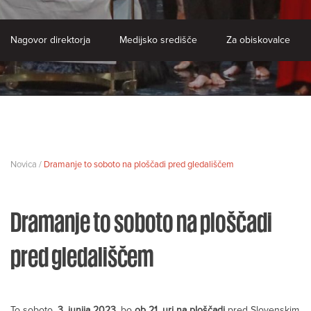
Nagovor direktorja
Medijsko središče
Za obiskovalce
Novica /
Dramanje to soboto na ploščadi pred gledališčem
Dramanje to soboto na ploščadi
pred gledališčem
To soboto,
3. junija 2023,
bo
ob 21. uri na
ploščadi
pred Slovenskim