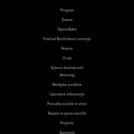
Program
Drama
Opera Balet
Festival Borštnikovo srečanje
Novice
O nas
Izjava o dostopnosti
Abonmaji
Medijsko središče
Uporabne informacije
Ponudba za šole in vrtce
Razpisi in javna naročila
Projects
Sponzorji