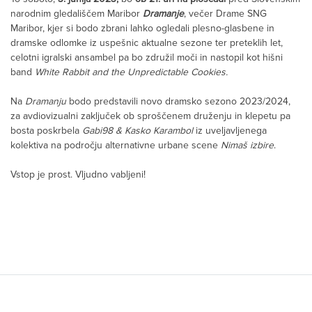
narodnim gledališčem Maribor
Dramanje
, večer Drame SNG
Maribor, kjer si bodo zbrani lahko ogledali plesno-glasbene in
dramske odlomke iz uspešnic aktualne sezone ter preteklih let,
celotni igralski ansambel pa bo združil moči in nastopil kot hišni
band
White Rabbit and the Unpredictable Cookies.
Na
Dramanju
bodo predstavili novo dramsko sezono 2023/2024,
za avdiovizualni zaključek ob sproščenem druženju in klepetu pa
bosta poskrbela
Gabi98 & Kasko Karambol
iz uveljavljenega
kolektiva na področju alternativne urbane scene
Nimaš izbire
.
Vstop je prost. Vljudno vabljeni!