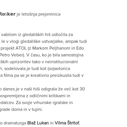
𝗥𝗼š𝗸𝗲𝗿 je letošnja prejemnica
vabilom iz gledaliških hiš odločila za
 le v vlogi gledališke ustvarjalke, ampak tudi
 projekt ATOL (z Markom Peljhanom in Edo
 Petro Veber). V času, ko je bila samostojna
iških uprizoritev tako v neinstitucionalni
, sodelovala je tudi kot (so)avtorica
a filma pa se je kreativno preizkusila tudi v
o danes je v naši hiši odigrala že več kot 30
pospremljena z odličnimi kritikami in
edalcev. Za svoje vrhunske igralske in
grade doma in v tujini.
jajo dramaturga
Blaž Lukan
in
Vilma Štritof
,