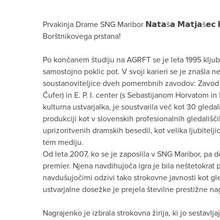
Prvakinja Drame SNG Maribor 𝗡𝗮𝘁𝗮š𝗮 𝗠𝗮𝘁𝗷𝗮š𝗲𝗰 
Borštnikovega prstana!
Po končanem študiju na AGRFT se je leta 1995 kljub 
samostojno poklic pot. V svoji karieri se je znašla ne
soustanoviteljice dveh pomembnih zavodov: Zavod
Čufer) in E. P. I. center (s Sebastijanom Horvatom in
kulturna ustvarjalka, je soustvarila več kot 30 gledal
produkciji kot v slovenskih profesionalnih gledališčih
uprizoritvenih dramskih besedil, kot velika ljubiteljic
tem mediju.
Od leta 2007, ko se je zaposlila v SNG Maribor, pa d
premier. Njena navdihujoča igra je bila neštetokrat 
navdušujočimi odzivi tako strokovne javnosti kot gl
ustvarjalne dosežke je prejela številne prestižne na
Nagrajenko je izbrala strokovna žirija, ki jo sestavl