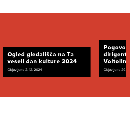
Pogovor
Ogled gledališča na Ta
dirigent
veseli dan kulture 2024
Voltolini
Objavljeno 2. 12. 2024
Objavljeno 29. 1