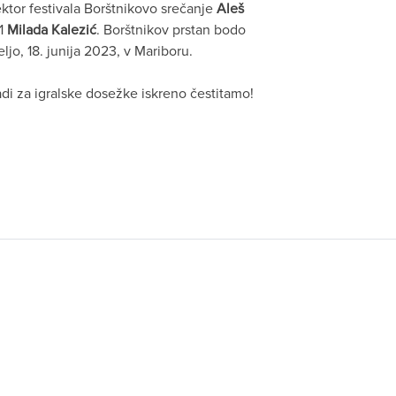
ektor festivala Borštnikovo srečanje
Aleš
11
Milada Kalezić
. Borštnikov prstan bodo
eljo, 18. junija 2023, v Mariboru.
adi za igralske dosežke iskreno čestitamo!