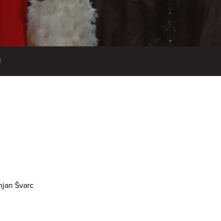
i
jan Švarc