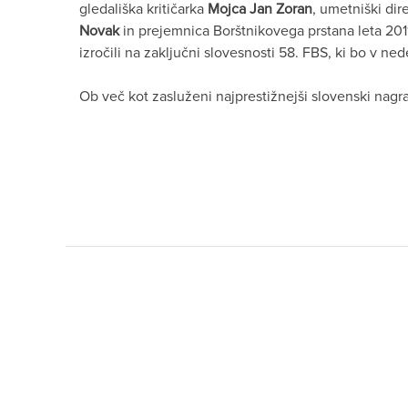
gledališka kritičarka
Mojca Jan Zoran
, umetniški dir
Novak
in prejemnica Borštnikovega prstana leta 20
izročili na zaključni slovesnosti 58. FBS, ki bo v ned
Ob več kot zasluženi najprestižnejši slovenski nagr