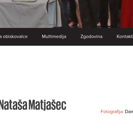
a obiskovalce
Multimedija
Zgodovina
Kontakt
 Nataša Matjašec
Fotografija:
Dam