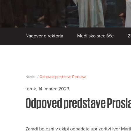
Nagovor direktorja
Medijsko središče
Z
Novica /
Odpoved predstave Proslava
torek, 14. marec 2023
Odpoved predstave Prosl
Zaradi bolezni v ekipi odpadeta uprizoritvi Ivor Mar