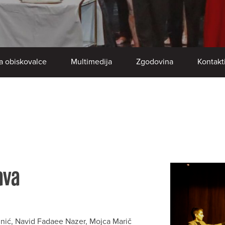
a obiskovalce
Multimedija
Zgodovina
Kontakt
ava
tinić, Navid Fadaee Nazer, Mojca Marič