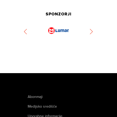
SPONZORJI
Abonmaji
Medijsko središče
Uporabne informacije