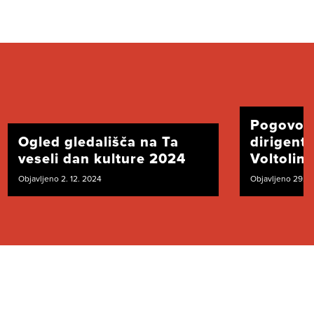
Pogovor
Ogled gledališča na Ta
dirigent
veseli dan kulture 2024
Voltolini
Objavljeno 2. 12. 2024
Objavljeno 29. 1