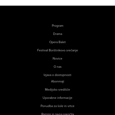
Program
Drama
Opera Balet
Festival Borštnikovo srečanje
Novice
O nas
Izjava o dostopnosti
Abonmaji
Medijsko središče
Uporabne informacije
Ponudba za šole in vrtce
Razpisi in javna naročila