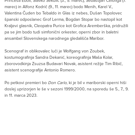
Princesa Eboli, Slavko Sekulić (3., 5. marec), Sebastijan Čelofiga (7.
marec) in Alfonz Kodrič (9., 11. marec) bodo Menih, Karel V.,
Valentina Čuden bo Tebaldo in Glas iz nebes, Dušan Topolovec
španski odposlanec Grof Lerma, Bogdan Stopar bo nastopil kot
Kraljevi glasnik, Cleopatra Purice kot Grofica Aremberška, pridružili
pa se jim bodo tudi simfonični orkester, operni zbor in baletni
ansambel Slovenskega narodnega gledališča Maribor.
Scenograf in oblikovalec luči je Wolfgang von Zoubek,
kostumografinja Sandra Dekanić, koreografinja Maša Kolar,
zborovodkinja Zsuzsa Budavari Novak, asistent režije Tim Ribič,
asistent scenografije Antonio Romero.
Po petkovi premieri bo
Don Carlo
, ki je bil v mariborski operni hiši
doslej uprizorjen le še v sezoni 1999/2000, na sporedu še 5., 7., 9.
in 11. marca 2023.