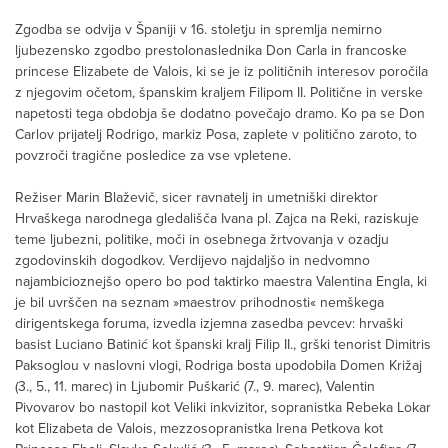
Zgodba se odvija v Španiji v 16. stoletju in spremlja nemirno
ljubezensko zgodbo prestolonaslednika Don Carla in francoske
princese Elizabete de Valois, ki se je iz političnih interesov poročila
z njegovim očetom, španskim kraljem Filipom II. Politične in verske
napetosti tega obdobja še dodatno povečajo dramo. Ko pa se Don
Carlov prijatelj Rodrigo, markiz Posa, zaplete v politično zaroto, to
povzroči tragične posledice za vse vpletene.
Režiser Marin Blaževič, sicer ravnatelj in umetniški direktor
Hrvaškega narodnega gledališča Ivana pl. Zajca na Reki, raziskuje
teme ljubezni, politike, moči in osebnega žrtvovanja v ozadju
zgodovinskih dogodkov. Verdijevo najdaljšo in nedvomno
najambicioznejšo opero bo pod taktirko maestra Valentina Engla, ki
je bil uvrščen na seznam »maestrov prihodnosti« nemškega
dirigentskega foruma, izvedla izjemna zasedba pevcev: hrvaški
basist Luciano Batinić kot španski kralj Filip II., grški tenorist Dimitris
Paksoglou v naslovni vlogi, Rodriga bosta upodobila Domen Križaj
(3., 5., 11. marec) in Ljubomir Puškarić (7., 9. marec), Valentin
Pivovarov bo nastopil kot Veliki inkvizitor, sopranistka Rebeka Lokar
kot Elizabeta de Valois, mezzosopranistka Irena Petkova kot