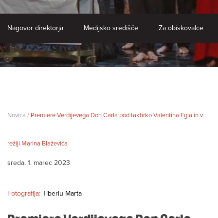
Nagovor direktorja
Medijsko središče
Za obiskovalce
Novica /
Premiere Verdijevega Don Carla pod taktirko Valentina Egla in v
režiji Marina Blaževića
sreda, 1. marec 2023
Fotografija:
Tiberiu Marta