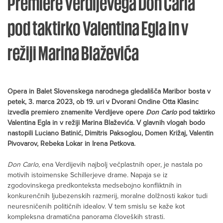
Premiere Verdijevega Don Carla
pod taktirko Valentina Egla in v
režiji Marina Blaževića
Opera in Balet Slovenskega narodnega gledališča Maribor bosta v
petek, 3. marca 2023, ob 19. uri v Dvorani Ondine Otta Klasinc
izvedla premiero znamenite Verdijeve opere
Don Carlo
pod taktirko
Valentina Egla in v režiji Marina Blaževića. V glavnih vlogah bodo
nastopili Luciano Batinić, Dimitris Paksoglou, Domen Križaj, Valentin
Pivovarov, Rebeka Lokar in Irena Petkova.
Don Carlo,
ena Verdijevih najbolj večplastnih oper, je nastala po
motivih istoimenske Schillerjeve drame. Napaja se iz
zgodovinskega predkonteksta medsebojno konfliktnih in
konkurenčnih ljubezenskih razmerij, moralne dolžnosti kakor tudi
neuresničenih političnih idealov. V tem smislu se kaže kot
kompleksna dramatična panorama človeških strasti.