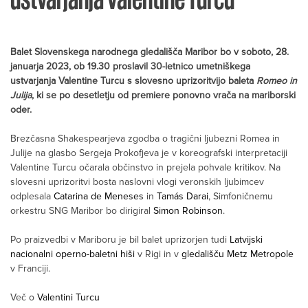
Balet Slovenskega narodnega gledališča Maribor bo v soboto, 28.
januarja 2023, ob 19.30 proslavil 30-letnico umetniškega
ustvarjanja Valentine Turcu s slovesno uprizoritvijo baleta
Romeo in
Julija
, ki se po desetletju od premiere ponovno vrača na mariborski
oder.
Brezčasna Shakespearjeva zgodba o tragični ljubezni Romea in
Julije na glasbo Sergeja Prokofjeva je v koreografski interpretaciji
Valentine Turcu očarala občinstvo in prejela pohvale kritikov. Na
slovesni uprizoritvi bosta naslovni vlogi veronskih ljubimcev
odplesala
Catarina de Meneses
in
Tamás Darai
, Simfoničnemu
orkestru SNG Maribor bo dirigiral
Simon Robinson
.
Po praizvedbi v Mariboru je bil balet uprizorjen tudi
Latvijski
nacionalni operno-baletni hiši
v Rigi in v
gledališču Metz Metropole
v Franciji.
Več o
Valentini Turcu