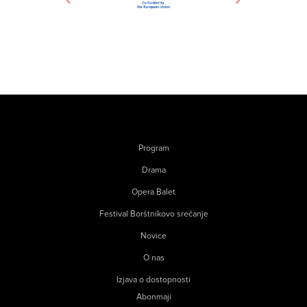
Program
Drama
Opera Balet
Festival Borštnikovo srečanje
Novice
O nas
Izjava o dostopnosti
Abonmaji