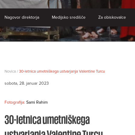
Nagovor direktorja
Medijsko središče
Za obiskovalce
Novica /
30-letnica umetniškega ustvarjanja Valentine Turcu
sobota, 28. januar 2023
Fotografija:
Sami Rahim
30-letnica umetniškega
ustvarjanja Valentine Turcu