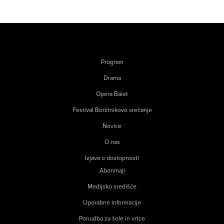
Program
Drama
Opera Balet
Festival Borštnikovo srečanje
Novice
O nas
Izjava o dostopnosti
Abonmaji
Medijsko središče
Uporabne informacije
Ponudba za šole in vrtce