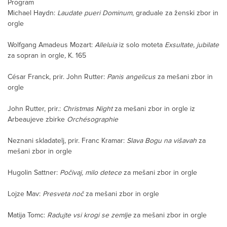
Program
Michael Haydn:
Laudate pueri Dominum
, graduale za ženski zbor in
orgle
Wolfgang Amadeus Mozart:
Alleluia
iz solo moteta
Exsultate, jubilate
za sopran in orgle
,
K. 165
César Franck, prir. John Rutter:
Panis angelicus
za mešani zbor in
orgle
John Rutter, prir.:
Christmas Night
za mešani zbor in orgle iz
Arbeaujeve zbirke
Orchésographie
Neznani skladatelj, prir. Franc Kramar:
Slava Bogu na višavah
za
mešani zbor in orgle
Hugolin Sattner:
Počivaj, milo detece
za mešani zbor in orgle
Lojze Mav:
Presveta noč
za mešani zbor in orgle
Matija Tomc:
Radujte vsi krogi se zemlje
za mešani zbor in orgle