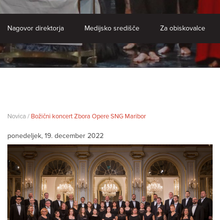
Nagovor direktorja
Medijsko središče
Za obiskovalce
Novica /
Božični koncert Zbora Opere SNG Maribor
ponedeljek, 19. december 2022