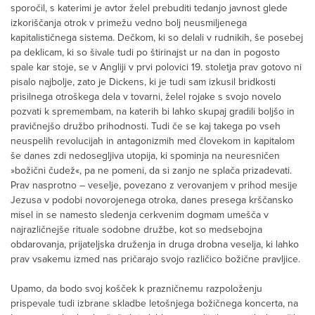
sporočil, s katerimi je avtor želel prebuditi tedanjo javnost glede
izkoriščanja otrok v primežu vedno bolj neusmiljenega
kapitalističnega sistema. Dečkom, ki so delali v rudnikih, še posebej
pa deklicam, ki so šivale tudi po štirinajst ur na dan in pogosto
spale kar stoje, se v Angliji v prvi polovici 19. stoletja prav gotovo ni
pisalo najbolje, zato je Dickens, ki je tudi sam izkusil bridkosti
prisilnega otroškega dela v tovarni, želel rojake s svojo novelo
pozvati k spremembam, na katerih bi lahko skupaj gradili boljšo in
pravičnejšo družbo prihodnosti. Tudi če se kaj takega po vseh
neuspelih revolucijah in antagonizmih med človekom in kapitalom
še danes zdi nedosegljiva utopija, ki spominja na neuresničen
»božični čudež«, pa ne pomeni, da si zanjo ne splača prizadevati.
Prav nasprotno – veselje, povezano z verovanjem v prihod mesije
Jezusa v podobi novorojenega otroka, danes presega krščansko
misel in se namesto sledenja cerkvenim dogmam umešča v
najrazličnejše rituale sodobne družbe, kot so medsebojna
obdarovanja, prijateljska druženja in druga drobna veselja, ki lahko
prav vsakemu izmed nas pričarajo svojo različico božične pravljice.
Upamo, da bodo svoj košček k prazničnemu razpoloženju
prispevale tudi izbrane skladbe letošnjega božičnega koncerta, na