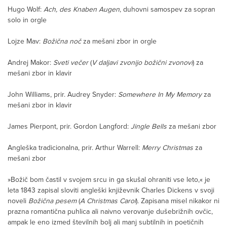
Hugo Wolf:
Ach, des Knaben Augen
, duhovni samospev za sopran
solo in orgle
Lojze Mav:
Božična noč
za mešani zbor in orgle
Andrej Makor:
Sveti večer
(
V daljavi zvonijo božični zvonovi
) za
mešani zbor in klavir
John Williams, prir. Audrey Snyder:
Somewhere In My Memory
za
mešani zbor in klavir
James Pierpont, prir. Gordon Langford:
Jingle Bells
za mešani zbor
Angleška tradicionalna, prir. Arthur Warrell:
Merry Christmas
za
mešani zbor
»Božič bom častil v svojem srcu in ga skušal ohraniti vse leto,« je
leta 1843 zapisal sloviti angleški književnik Charles Dickens v svoji
noveli
Božična pesem
(
A Christmas Carol
). Zapisana misel nikakor ni
prazna romantična puhlica ali naivno verovanje dušebrižnih ovčic,
ampak le eno izmed številnih bolj ali manj subtilnih in poetičnih