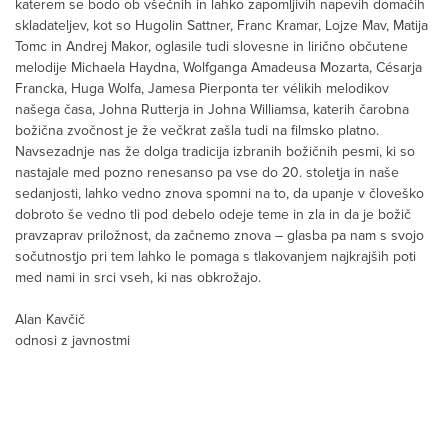
katerem se bodo ob všečnih in lahko zapomljivih napevih domačih
skladateljev, kot so Hugolin Sattner, Franc Kramar, Lojze Mav, Matija
Tomc in Andrej Makor, oglasile tudi slovesne in lirično občutene
melodije Michaela Haydna, Wolfganga Amadeusa Mozarta, Césarja
Francka, Huga Wolfa, Jamesa Pierponta ter vélikih melodikov
našega časa, Johna Rutterja in Johna Williamsa, katerih čarobna
božična zvočnost je že večkrat zašla tudi na filmsko platno.
Navsezadnje nas že dolga tradicija izbranih božičnih pesmi, ki so
nastajale med pozno renesanso pa vse do 20. stoletja in naše
sedanjosti, lahko vedno znova spomni na to, da upanje v človeško
dobroto še vedno tli pod debelo odeje teme in zla in da je božič
pravzaprav priložnost, da začnemo znova – glasba pa nam s svojo
sočutnostjo pri tem lahko le pomaga s tlakovanjem najkrajših poti
med nami in srci vseh, ki nas obkrožajo.
Alan Kavčič
odnosi z javnostmi