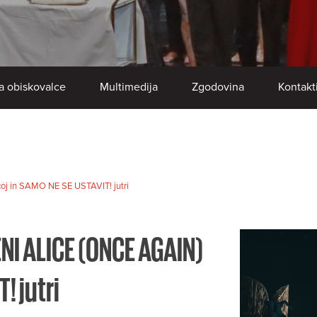
a obiskovalce
Multimedija
Zgodovina
Kontakt
j in SAMO NE SE USTAVIT! jutri
NI ALICE (ONCE AGAIN)
! jutri