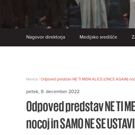
Nagovor direktorja
Medijsko središče
Z
Novica /
Odpoved predstav NE TI MENI ALICE (ONCE AGAIN) noco
petek, 9. december 2022
Odpoved predstav NE TI ME
nocoj in SAMO NE SE USTAVIT