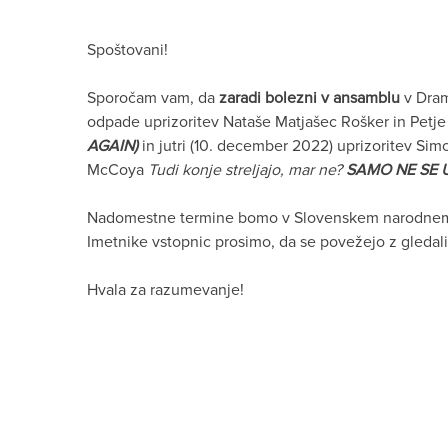
Spoštovani!
Sporočam vam, da
zaradi bolezni v ansamblu
v Dram
odpade uprizoritev Nataše Matjašec Rošker in Petj
AGAIN)
in jutri (10. december 2022) uprizoritev S
McCoya
Tudi konje streljajo, mar ne?
SAMO NE SE U
Nadomestne termine bomo v Slovenskem narodnem g
Imetnike vstopnic prosimo, da se povežejo z gledali
Hvala za razumevanje!