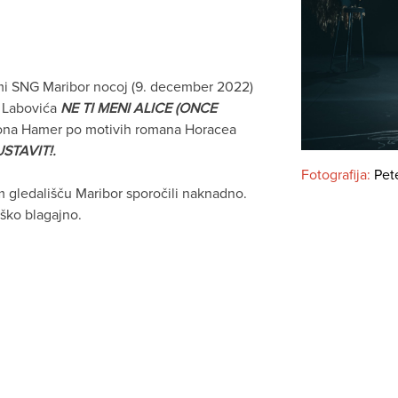
i SNG Maribor nocoj (9. december 2022)
e Labovića
NE TI MENI ALICE
(ONCE
imona Hamer po motivih romana Horacea
STAVIT!.
Fotografija:
Pet
ledališču Maribor sporočili naknadno.
ško blagajno.