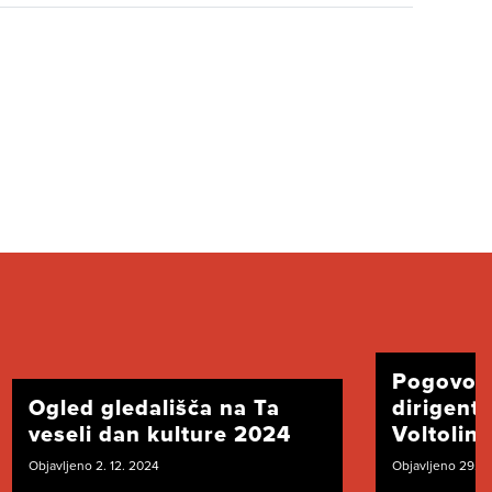
Pogovor
Ogled gledališča na Ta
dirigent
veseli dan kulture 2024
Voltolini
Objavljeno 2. 12. 2024
Objavljeno 29. 1