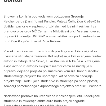
Strokovna komisija pod vodstvom podžupana Gregorja
Reichenberga (člani: Tomaž Kancler, Matevž Čelik, Žiga Kreševič in
Božidar Ipavic) je v septembru izbirala med idejnimi rešitvami za
prenovo prostorov MČ Center na Miklošičevi ulici. Vse zasnove so
pripravili študentje UM FGPA – smer arhitektura pod mentorstvom
prof. Kaje Pogačar in asist. Anje Patekar.
V konkurenci sedmih predizbranih predlogov so bile v ožji izbor
uvrščene štiri idejne zasnove. Kot najboljša je bila ocenjena rešitev
avtoric in avtorja Nine Šinko, Luke Rakuša in Nike Šela. Razširjena
ekipa avtoric in avtorjev skupaj z mentoricama že nadaljuje s
pripravo idejnega projekta po smernicah komisije. Končni izdelek
študentskega projekta bo uporabljen kot osnova za nadaljnje
projektiranje, sodelujoče študentke in študentje pa bodo p(ostali)
soavtorji pomembnega skupnostnega projekta v središču Maribora.
Načrtovana prenova bo uresničena v naslednjem letu. Sodelujoče
študentke in študentje arhitekture bodo prejeli nagrade
Slovenskega narodnega gledališča Maribor.