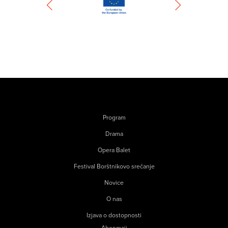
Program
Drama
Opera Balet
Festival Borštnikovo srečanje
Novice
O nas
Izjava o dostopnosti