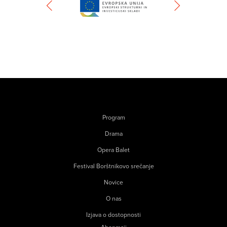
Program
Drama
Opera Balet
Festival Borštnikovo srečanje
Novice
O nas
Izjava o dostopnosti