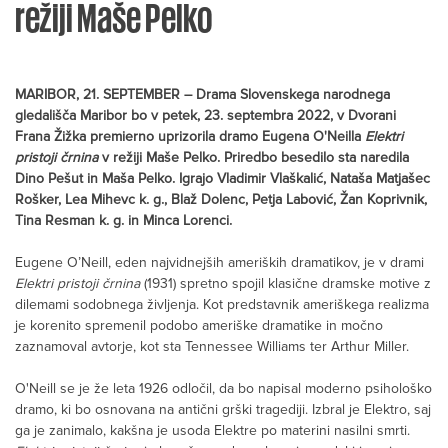
režiji Maše Pelko
MARIBOR, 21. SEPTEMBER – Drama Slovenskega narodnega
gledališča Maribor bo v petek, 23. septembra 2022, v Dvorani
Frana Žižka premierno uprizorila dramo Eugena O'Neilla
Elektri
pristoji črnina
v režiji Maše Pelko. Priredbo besedilo sta naredila
Dino Pešut in Maša Pelko. Igrajo Vladimir Vlaškalić, Nataša Matjašec
Rošker, Lea Mihevc k. g., Blaž Dolenc, Petja Labović, Žan Koprivnik,
Tina Resman k. g. in Minca Lorenci.
Eugene O’Neill, eden najvidnejših ameriških dramatikov, je v drami
Elektri pristoji črnina
(1931) spretno spojil klasične dramske motive z
dilemami sodobnega življenja. Kot predstavnik ameriškega realizma
je korenito spremenil podobo ameriške dramatike in močno
zaznamoval avtorje, kot sta Tennessee Williams ter Arthur Miller.
O'Neill se je že leta 1926 odločil, da bo napisal moderno psihološko
dramo, ki bo osnovana na antični grški tragediji. Izbral je Elektro, saj
ga je zanimalo, kakšna je usoda Elektre po materini nasilni smrti.