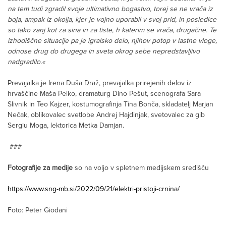
na tem tudi zgradil svoje ultimativno bogastvo, torej se ne vrača iz
boja, ampak iz okolja, kjer je vojno uporabil v svoj prid, in posledice
so tako zanj kot za sina in za tiste, h katerim se vrača, drugačne. Te
izhodiščne situacije pa je igralsko delo, njihov potop v lastne vloge,
odnose drug do drugega in sveta okrog sebe nepredstavljivo
nadgradilo.«
Prevajalka je Irena Duša Draž, prevajalka prirejenih delov iz
hrvaščine Maša Pelko, dramaturg Dino Pešut, scenografa Sara
Slivnik in Teo Kajzer, kostumografinja Tina Bonča, skladatelj Marjan
Nečak, oblikovalec svetlobe Andrej Hajdinjak, svetovalec za gib
Sergiu Moga, lektorica Metka Damjan.
###
Fotografije za medije
so na voljo v spletnem medijskem središču
https://www.sng-mb.si/2022/09/21/elektri-pristoji-crnina/
Foto: Peter Giodani