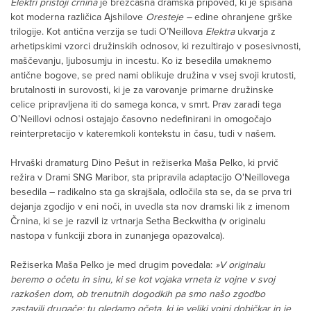
Elektri pristoji črnina
je brezčasna dramska pripoved, ki je spisana
kot moderna različica Ajshilove
Oresteje –
edine ohranjene grške
trilogije. Kot antična verzija se tudi O’Neillova
Elektra
ukvarja z
arhetipskimi vzorci družinskih odnosov, ki rezultirajo v posesivnosti,
maščevanju, ljubosumju in incestu. Ko iz besedila umaknemo
antične bogove, se pred nami oblikuje družina v vsej svoji krutosti,
brutalnosti in surovosti, ki je za varovanje primarne družinske
celice pripravljena iti do samega konca, v smrt. Prav zaradi tega
O’Neillovi odnosi ostajajo časovno nedefinirani in omogočajo
reinterpretacijo v kateremkoli kontekstu in času, tudi v našem.
Hrvaški dramaturg Dino Pešut in režiserka Maša Pelko, ki prvič
režira v Drami SNG Maribor, sta pripravila adaptacijo O'Neillovega
besedila – radikalno sta ga skrajšala, odločila sta se, da se prva tri
dejanja zgodijo v eni noči, in uvedla sta nov dramski lik z imenom
Črnina, ki se je razvil iz vrtnarja Setha Beckwitha (v originalu
nastopa v funkciji zbora in zunanjega opazovalca).
Režiserka Maša Pelko je med drugim povedala:
»V originalu
beremo o očetu in sinu, ki se kot vojaka vrneta iz vojne v svoj
razkošen dom, ob trenutnih dogodkih pa smo našo zgodbo
zastavili drugače: tu gledamo očeta, ki je veliki vojni dobičkar in je