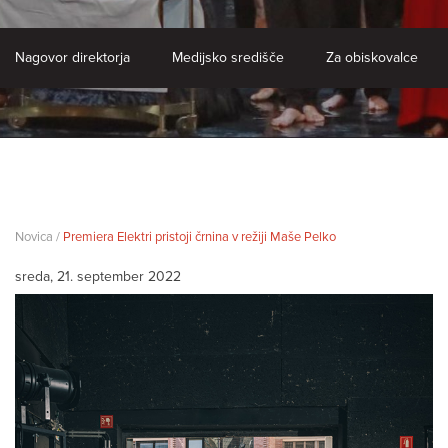
Nagovor direktorja
Medijsko središče
Za obiskovalce
Novica /
Premiera Elektri pristoji črnina v režiji Maše Pelko
sreda, 21. september 2022