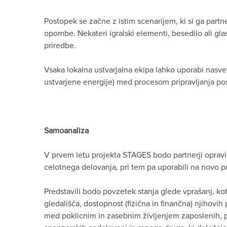
Postopek se začne z istim scenarijem, ki si ga partne
opombe. Nekateri igralski elementi, besedilo ali gla
priredbe.
Vsaka lokalna ustvarjalna ekipa lahko uporabi nasvet
ustvarjene energije) med procesom pripravljanja po
Samoanaliza
V prvem letu projekta STAGES bodo partnerji opravil
celotnega delovanja, pri tem pa uporabili na novo 
Predstavili bodo povzetek stanja glede vprašanj, ko
gledališča, dostopnost (fizična in finančna) njihovi
med poklicnim in zasebnim življenjem zaposlenih, pol