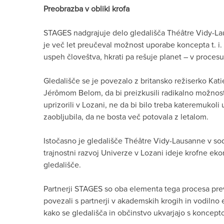
Preobrazba v obliki krofa
STAGES nadgrajuje delo gledališča Théâtre Vidy-Lau
je več let preučeval možnost uporabe koncepta t. i. 
uspeh človeštva, hkrati pa rešuje planet – v procesu
Gledališče se je povezalo z britansko režiserko Kat
Jérômom Belom, da bi preizkusili radikalno možnost 
uprizorili v Lozani, ne da bi bilo treba kateremukol
zaobljubila, da ne bosta več potovala z letalom.
Istočasno je gledališče Théâtre Vidy-Lausanne v 
trajnostni razvoj Univerze v Lozani ideje krofne e
gledališče.
Partnerji STAGES so oba elementa tega procesa prevze
povezali s partnerji v akademskih krogih in vodilno 
kako se gledališča in občinstvo ukvarjajo s koncepto