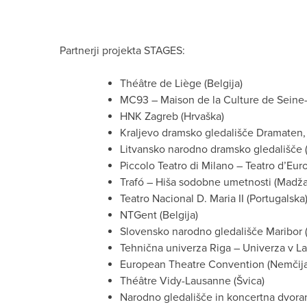
Partnerji projekta STAGES:
Théâtre de Liège (Belgija)
MC93 – Maison de la Culture de Seine-S
HNK Zagreb (Hrvaška)
Kraljevo dramsko gledališče Dramaten,
Litvansko narodno dramsko gledališče (
Piccolo Teatro di Milano – Teatro d’Europ
Trafó – Hiša sodobne umetnosti (Madža
Teatro Nacional D. Maria II (Portugalska
NTGent (Belgija)
Slovensko narodno gledališče Maribor (
Tehnična univerza Riga – Univerza v Latv
European Theatre Convention (Nemčija
Théâtre Vidy-Lausanne (Švica)
Narodno gledališče in koncertna dvo