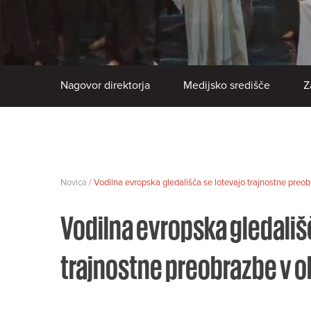
Nagovor direktorja
Medijsko središče
Z
Novica /
Vodilna evropska gledališča se lotevajo trajnostne preobr
Vodilna evropska gledališ
trajnostne preobrazbe v ob