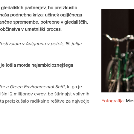
ledaliških partnerjev, bo preizkusilo
rinaša podnebna kriza: učinek ogljičnega
nančne spremembe, potrebne v gledališčih,
občinstva v umetniški proces.
stivalom v Avignonu v petek, 15. julija.
e je lotila morda najambicioznejšega
for a Green Environmental Shift
, ki ga je
ini 2 milijonov evrov, bo štirinajst vplivnih
Fotografija:
Mas
ta preizkušalo radikalne rešitve za največje