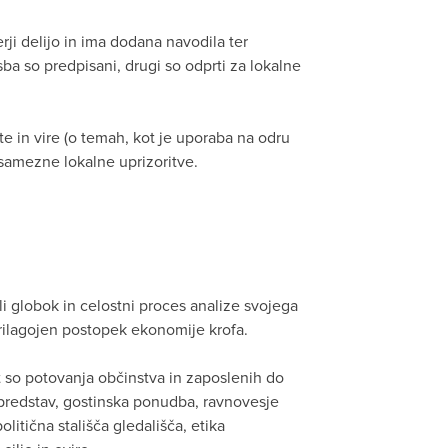
rji delijo in ima dodana navodila ter
sba so predpisani, drugi so odprti za lokalne
e in vire (o temah, kot je uporaba na odru
samezne lokalne uprizoritve.
i globok in celostni proces analize svojega
prilagojen postopek ekonomije krofa.
t so potovanja občinstva in zaposlenih do
h predstav, gostinska ponudba, ravnovesje
itična stališča gledališča, etika