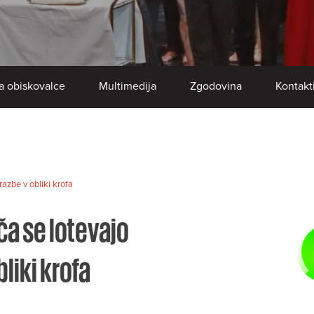
a obiskovalce
Multimedija
Zgodovina
Kontakt
azbe v obliki krofa
ča se lotevajo
liki krofa