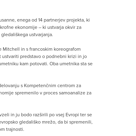
sanne, enega od 14 partnerjev projekta, ki
krofne ekonomije – ki ustvarja okvir za
 gledališkega ustvarjanja.
ie Mitchell in s francoskim koreografom
ustvariti predstavo o podnebni krizi in jo
i umetniku kam potovati. Oba umetnika sta se
sodelovanju s Kompetenčnim centrom za
konomije spremenilo v proces samoanalize za
li in ju bodo razširili po vsej Evropi ter se
evropsko gledališko mrežo, da bi spremenili,
m trajnosti.