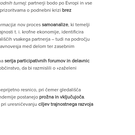
odnih turnej
: partnerji bodo po Evropi in vse
prizoritvama o podnebni krizi
brez
ormacija
: nov proces
samoanalize
, ki temelji
osti t. i. krofne ekonomije, identificira
iščih vsakega partnerja – tudi na področju
 ravnovesja med delom ter zasebnim
na
serija participativnih forumov in delavnic
bčinstvo, da bi razmislili o »zaželeni
eprijetno resnico, pri čemer gledališča
andemije postanejo
prožna in vključujoča
.
 pri uresničevanju
ciljev trajnostnega razvoja