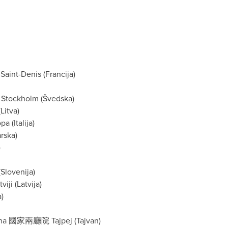
aint-Denis (Francija)
 Stockholm (Švedska)
Litva)
a (Italija)
rska)
)
Slovenija)
iji (Latvija)
)
rana 國家兩廳院 Tajpej (Tajvan)