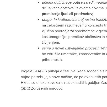
učinek ogljičnega odtisa zaradi mednar
do Tajvana gostovali z dvema novima u
premikanja ljudi ali predmetov
;
dolgo- in kratkoročna trajnostna transf
na celostnem razumevanju koncepta trajn
ključna področja za spremembe v gledal
kostumografije, premikov občinstva in
življenjem;
sanje o novih ustvarjalnih procesih:
let
bo združila umetnike, znanstvenike in o
prihodnosti«.
Projekt STAGES prihaja v času velikega soočenja z n
nujno potrebujejo nove načine, da po dveh letih p
Hkrati so enako zavezana nadoknaditi izgubljen čas
(SDG) Združenih narodov.