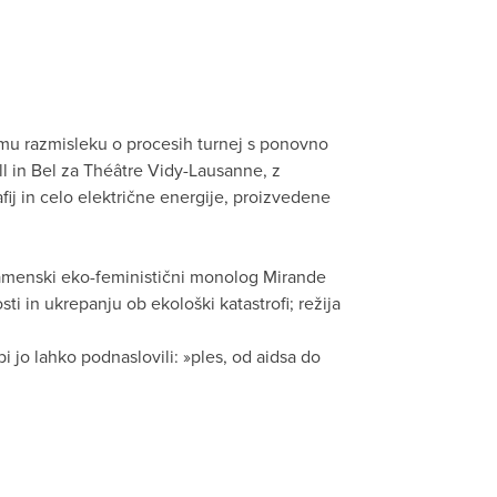
mu razmisleku o procesih turnej s ponovno
ell in Bel za Théâtre Vidy-Lausanne, z
fij in celo električne energije, proizvedene
menski eko-feministični monolog Mirande
sti in ukrepanju ob ekološki katastrofi; režija
 bi jo lahko podnaslovili: »ples, od aidsa do