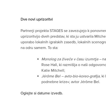
Dve novi uprizoritvi
Partnerji projekta STAGES se zavezujejo k ponovne
uprizoritvijo dveh predstav, ki sta ju ustvarila Mitch
uporabo lokalnih igralskih zasedb, lokalnih scenogra
na odru samem. To sta:
Monolog za živeče v času izumrtja –
na
Rose Hall, ki razmišlja o naši odgovorno
Katie Mitchell;
Jérôme Bel
– avto-bio-koreo-grafija
, ki
podnebne krize«; avtor Jérôme Bel.
Oglejte si datume izvedb.