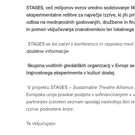
STAGES, več milijonov evrov vredno sodelovanje 14 g
eksperimentalne rešitve za največje izzive, ki jih p
odtisa na mednarodnih gostovanjih, družbene in fi
in pomen vključevanja znanstvenikov ter lokalnega 
STAGES se bo začel s konferenco in razpravo med fe
dodatne informacije
Skupina vodilnih gledaliških organizacij v Evropi s
trajnostnega eksperimenta v kulturi doslej.
V projektu STAGES –
Sustainable Theatre Alliance 
Evropska unija pravkar podprla s sofinanciranjem v viš
partnerjev (celoten seznam spodaj) naslednja štiri le
izzive podnebne krize.
Te vključujejo: