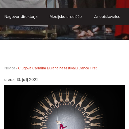
Nagovor direktorja
Medijsko središče
Za obiskovalce
Novica /
Clugova Carmina Burana na festivalu Dance First
sreda, 13. julij 2022