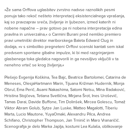
»Že sama Orffova uglasbitev zvrstno nadvse raznolikih pesmi
ponuja tako rekoč nešteto interpretacij eksistencialnega vprašanja,
kaj so pravzaprav sreča, življenje in ljubezen, izmed katerih ni
nobene napačne – prav gotovo pa ni nobena interpretacija edina
pravilna in univerzalna,« o
Carmini
Burani
pred nemško premiero
pravi umetniški direktor mariborske
ga Baleta Edward Clug in
dodaja,
»
v
s simboliko pregneteni Orffovi scenski kantati
sem iskal
predvsem spontane gibalne impulze, ki bi med razgrinjanjem
glasbenega toka gledalca nagovorili in ga nevsiljivo vključili v ta
nenehno vrteč se krog življenja
,«
Plešejo
Evgenija
Koškina
, Tea Bajc, Beatrice
Bartolomei
,
Catarina
de
Meneses
,
Olesja
Hartmann Marin,
Tijuana
Križman
Hudernik
,
Monja
Obrul, Ema Perič,
Asami
Nakashima
,
Satomi
Netsu
,
Mina
Radaković
,
Hristina
Stojč
eva
,
Tetiana
Svetlična
, Mirjana Šrot, Ines Uroševič,
Tamas
Darai
, Davide Buffone, Tim Dolinšek,
Mircea
Golescu
, Tomaž
Viktor Abram
Golub
,
Sytze
Jan Luske,
Matteo
Magalotti
,
Tiberiu
Marta,
Lucio
Mautone
,
Yuya
Omaki, Alexandru
Pilca
, Andrea
Schifano
, Ch
ristopher Thompson, Jan
Trninič
in
Maro
Vranaričič
.
Scenograf
ija
je
delo Marka Japlja
, k
ostumi
Lea
Kulaš
a
, o
blikovanje