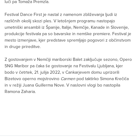
luči
pa Tomaža Premzla.
Festival Dance First je nastal z namenom zbliževanja ljudi iz
različnih okolij skozi ples
. V l
etošnjem programu nas
topajo
umetniški ansambli iz
Španije, Italije, Nemčije, Kanade in Slovenije,
produkcije festivala pa so bavarske in nemške premiere. Festival je
mesto izmenjave, kjer predstave spremljajo pogovori z občinstvom
in druge prireditve
.
Z gostovanjem v Nemčiji mariborski Balet zaključuje sezono, Opero
SNG Maribor
pa čaka
še
gostovanje
na
Festivalu Ljubljana, kjer
bodo
v četrtek,
2
1. julija
2022,
v
Cankarjevem domu
uprizorili
Bizetovo
operno mojstrovino
Carmen
pod taktirko Simona Krečiča
in v režiji Juana
Guillerma
Nove
.
V naslovni vlo
gi bo nastopila
Ramona
Zaharia
.