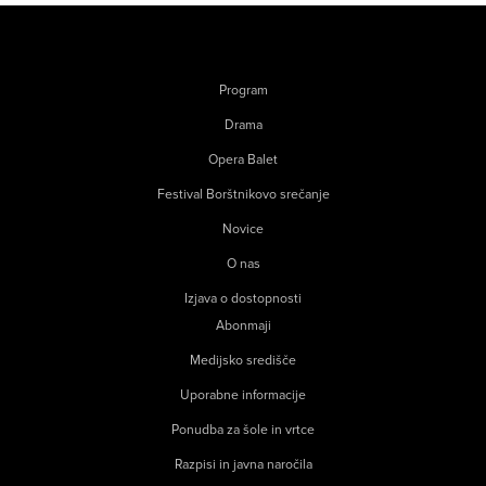
Program
Drama
Opera Balet
Festival Borštnikovo srečanje
Novice
O nas
Izjava o dostopnosti
Abonmaji
Medijsko središče
Uporabne informacije
Ponudba za šole in vrtce
Razpisi in javna naročila