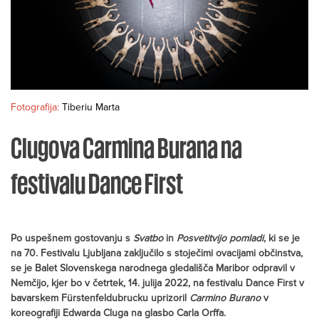
Fotografija:
Tiberiu Marta
Clugova Carmina Burana na
festivalu Dance First
Po uspešnem gostovanju s
Svatbo
in
Posvetitvijo pomladi
, ki se je
na 70.
Festivalu Ljubljana zaključilo
s stoječimi ovacijami
občinstva
,
se je
Balet
Slovenskega
narodnega
gledališča
Maribor
odpravil
v
Nemčijo
, kjer bo v
četrtek
, 1
4
. julija 2022,
na festivalu Dance First
v
bavarskem
Fürstenfeldubrucku
uprizoril
Carmino
Burano
v
kore
o
grafiji
Edwarda
Cluga
na glasbo Carla Orffa
.