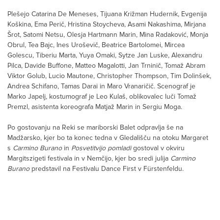
Plešejo Catarina De Meneses, Tijuana Križman Hudernik, Evgenija
Koškina, Ema Perič, Hristina Stoycheva, Asami Nakashima, Mirjana
Šrot, Satomi Netsu, Olesja Hartmann Marin, Mina Radaković, Monja
Obrul, Tea Bajc, Ines Uroševič, Beatrice Bartolomei, Mircea
Golescu, Tiberiu Marta, Yuya Omaki, Sytze Jan Luske, Alexandru
Pilca, Davide Buffone, Matteo Magalotti, Jan Trninič, Tomaž Abram
Viktor Golub, Lucio Mautone, Christopher Thompson, Tim Dolinšek,
Andrea Schifano, Tamas Darai in Maro Vranaričič. Scenograf je
Marko Japelj, kostumograf je Leo Kulaš, oblikovalec luči Tomaž
Premzl, asistenta koreografa Matjaž Marin in Sergiu Moga.
Po gostovanju na Reki se mariborski Balet odpravlja še na
Madžarsko, kjer bo ta konec tedna v Gledališču na otoku Margaret
s
Carmino Burano
in
Posvetitvijo pomladi
gostoval v okviru
Margitszigeti festivala in v Nemčijo, kjer bo sredi julija
Carmino
Burano
predstavil na Festivalu Dance First v Fürstenfeldu.