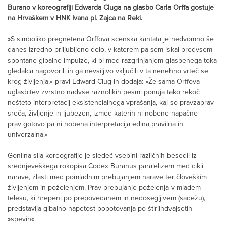
Burano v koreografiji Edwarda Cluga na glasbo Carla Orffa gostuje
na Hrvaškem v HNK Ivana pl. Zajca na Reki.
»S simboliko pregnetena Orffova scenska kantata je nedvomno še
danes izredno priljubljeno delo, v katerem pa sem iskal predvsem
spontane gibalne impulze, ki bi med razgrinjanjem glasbenega toka
gledalca nagovorili in ga nevsiljivo vključili v ta nenehno vrteč se
krog življenja,« pravi Edward Clug in dodaja: »Že sama Orffova
uglasbitev zvrstno nadvse raznolikih pesmi ponuja tako rekoč
nešteto interpretacij eksistencialnega vprašanja, kaj so pravzaprav
sreča, življenje in ljubezen, izmed katerih ni nobene napačne –
prav gotovo pa ni nobena interpretacija edina pravilna in
univerzalna.«
Gonilna sila koreografije je sledeč vsebini različnih besedil iz
srednjeveškega rokopisa Codex Buranus paralelizem med cikli
narave, zlasti med pomladnim prebujanjem narave ter človeškim
življenjem in poželenjem. Prav prebujanje poželenja v mladem
telesu, ki hrepeni po prepovedanem in nedosegljivem (sadežu),
predstavlja gibalno napetost popotovanja po štiriindvajsetih
»spevih«.