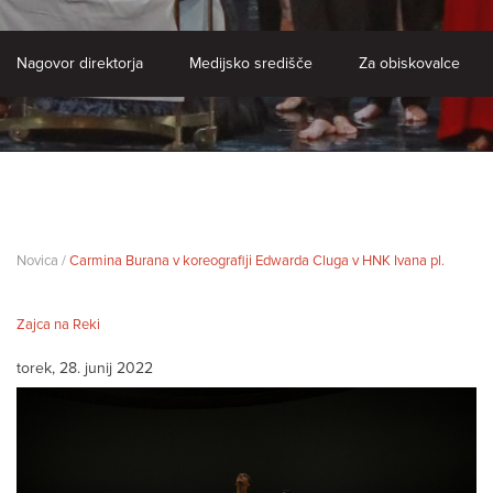
Nagovor direktorja
Medijsko središče
Za obiskovalce
Novica /
Carmina Burana v koreografiji Edwarda Cluga v HNK Ivana pl.
Zajca na Reki
torek, 28. junij 2022