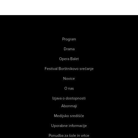
Program
Drama
Opera Balet
Festival Borštnikovo srečanje
Novice
O nas
Izjava o dostopnosti
Abonmaji
Medijsko središče
Uporabne informacije
Ponudba za šole in vrtce