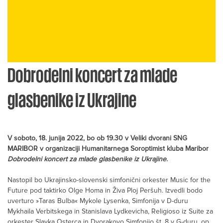
Dobrodelni koncert za mlade
glasbenike iz Ukrajine
V soboto, 18. junija 2022, bo ob 19.30 v Veliki dvorani SNG
MARIBOR v organizaciji Humanitarnega Soroptimist kluba Maribor
Dobrodelni koncert za mlade glasbenike iz Ukrajine
.
Nastopil bo Ukrajinsko-slovenski simfonični orkester Music for the
Future pod taktirko Olge Homa in Živa Ploj Peršuh. Izvedli bodo
uverturo »Taras Bulba« Mykole Lysenka, Simfonija v D-duru
Mykhaila Verbitskega in Stanislava Lydkevicha, Religioso iz Suite za
orkester Slavka Osterca in Dvorakovo Simfonijo št. 8 v G-duru, op.