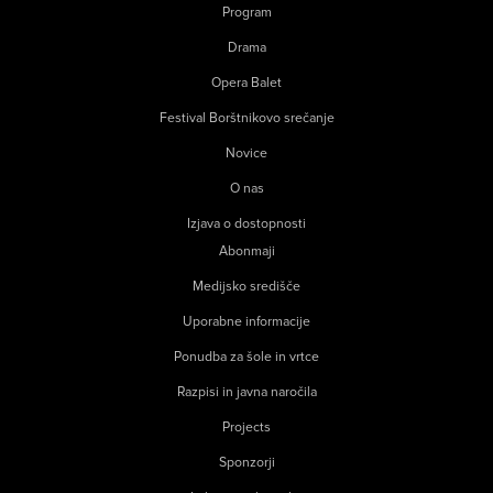
Program
Drama
Opera Balet
Festival Borštnikovo srečanje
Novice
O nas
Izjava o dostopnosti
Abonmaji
Medijsko središče
Uporabne informacije
Ponudba za šole in vrtce
Razpisi in javna naročila
Projects
Sponzorji