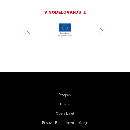
V SODELOVANJU Z
Program
Drama
Opera Balet
Festival Borštnikovo srečanje