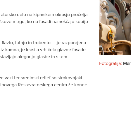
ratorsko delo na kiparskem okrasju pročelja
kovem trgu, ko na fasadi nameščajo kopijo
 flavto, lutnjo in trobento –, je razporejena
 iz kamna, je krasila vrh čela glavne fasade
dstavljajo alegorijo glasbe in s tem
Fotografija:
Mar
 vazi ter sredinski relief so strokovnjaki
njihovega Restavratorskega centra že konec