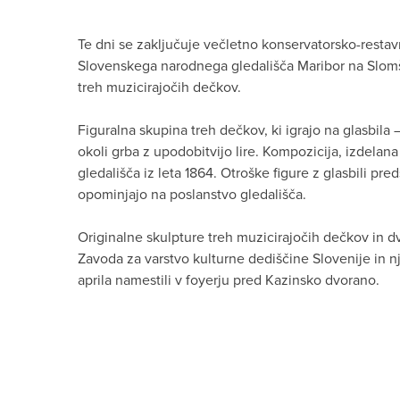
Te dni se zaključuje večletno konservatorsko-restav
Slovenskega narodnega gledališča Maribor na Slomš
treh muzicirajočih dečkov.
Figuralna skupina treh dečkov, ki igrajo na glasbila –
okoli grba z upodobitvijo lire. Kompozicija, izdelana
gledališča iz leta 1864. Otroške figure z glasbili pre
opominjajo na poslanstvo gledališča.
Originalne skulpture treh muzicirajočih dečkov in dve
Zavoda za varstvo kulturne dediščine Slovenije in 
aprila namestili v foyerju pred Kazinsko dvorano.