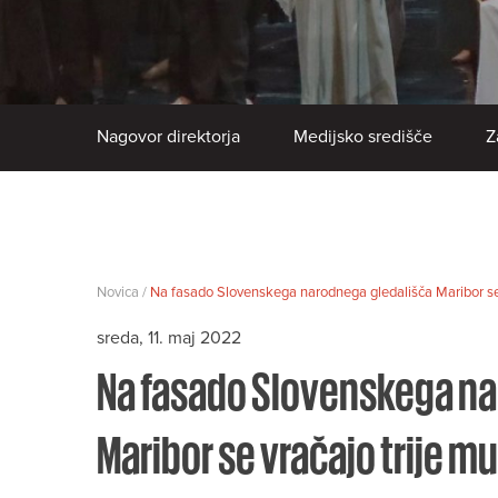
Nagovor direktorja
Medijsko središče
Z
Novica /
Na fasado Slovenskega narodnega gledališča Maribor se v
sreda, 11. maj 2022
Na fasado Slovenskega na
Maribor se vračajo trije mu