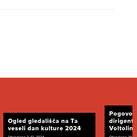
Pogovor
Ogled gledališča na Ta
dirigent
veseli dan kulture 2024
Voltolini