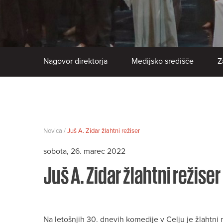
Nagovor direktorja
Medijsko središče
Z
Novica /
Juš A. Zidar žlahtni režiser
sobota, 26. marec 2022
Juš A. Zidar žlahtni režiser
Na letošnjih 30. dnevih komedije v Celju je žlahtni r