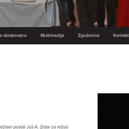
a obiskovalce
Multimedija
Zgodovina
Kontakt
ežiser postal Juš A. Zidar za režijo