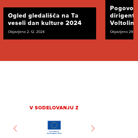
Pogovor
Ogled gledališča na Ta
dirigent
veseli dan kulture 2024
Voltolini
Objavljeno 2. 12. 2024
Objavljeno 29. 1
V SODELOVANJU Z