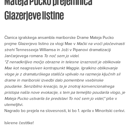
Mateja Pucko prejemnica
Glazerjeve listine
Članica igralskega ansambla mariborske Drame Mateja Pucko
prejme Glazerjevo listino za vlogi Mae v
Mački na vroči pločevinasti
strehi
Tennesseeja Williamsa in Joži v Pipanovi dramatizaciji
Jančarjevega romana
To noč sem jo videl
.
"Z nenadkriljivo močjo obrazne in telesne izraznosti je oblikovala
Mae kot neagresiven kontrapunkt Maggie. Igralkino oblikovanje
vloge je z dramaturškega stališča vplivalo na razmerja ključnih sil
drame in mariborski izvedbi dalo pomembne vsebinske
poudarke. Senzibilno kreacijo, ta je znotraj konvencionalnega
pristopa našla nove evokacije, s tem pa temeljito poudarila vlogo, je
Mateja Pucko ustvarila še predstavi To noč sem jo videl,"
piše v
utemeljitvi.
Nagrado bo prejela na slovesnosti, ki bo 1. aprila v Minoritski cerkvi.
Iskrene čestitke!