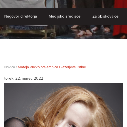
Nagovor direktorja
Medijsko središče
Za obiskovalce
Novica /
Mateja Pucko prejemnica Glazerjeve listine
torek, 22. marec 2022