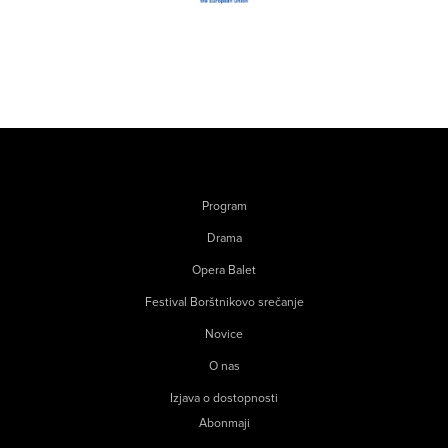
Program
Drama
Opera Balet
Festival Borštnikovo srečanje
Novice
O nas
Izjava o dostopnosti
Abonmaji