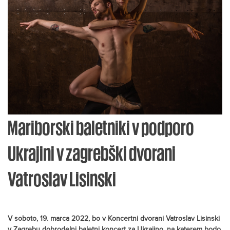
Mariborski baletniki v podporo
Ukrajini v zagrebški dvorani
Vatroslav Lisinski
V soboto, 19. marca 2022, bo v Koncertni dvorani Vatroslav Lisinski
v Zagrebu dobrodelni baletni koncert za Ukrajino, na katerem bodo