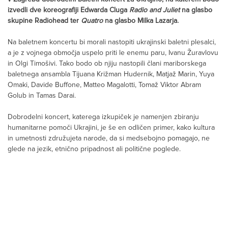
izvedli dve koreografiji Edwarda Cluga
Radio and Juliet
na glasbo
skupine Radiohead ter
Quatro
na glasbo Milka Lazarja.
Na baletnem koncertu bi morali nastopiti ukrajinski baletni plesalci,
a je z vojnega območja uspelo priti le enemu paru, Ivanu Žuravlovu
in Olgi Timošivi. Tako bodo ob njiju nastopili člani mariborskega
baletnega ansambla Tijuana Križman Hudernik, Matjaž Marin, Yuya
Omaki, Davide Buffone, Matteo Magalotti, Tomaž Viktor Abram
Golub in Tamas Darai.
Dobrodelni koncert, katerega izkupiček je namenjen zbiranju
humanitarne pomoči Ukrajini, je še en odličen primer, kako kultura
in umetnosti združujeta narode, da si medsebojno pomagajo, ne
glede na jezik, etnično pripadnost ali politične poglede.