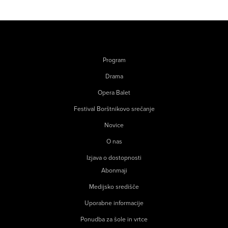
Program
Drama
Opera Balet
Festival Borštnikovo srečanje
Novice
O nas
Izjava o dostopnosti
Abonmaji
Medijsko središče
Uporabne informacije
Ponudba za šole in vrtce