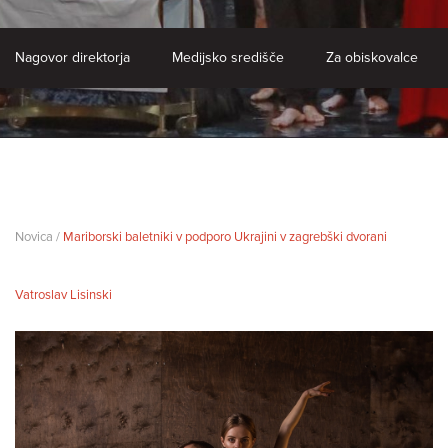
Nagovor direktorja
Medijsko središče
Za obiskovalce
Novica /
Mariborski baletniki v podporo Ukrajini v zagrebški dvorani
Vatroslav Lisinski