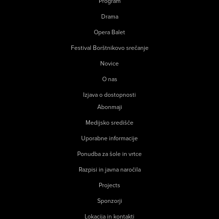
Program
Drama
Opera Balet
Festival Borštnikovo srečanje
Novice
O nas
Izjava o dostopnosti
Abonmaji
Medijsko središče
Uporabne informacije
Ponudba za šole in vrtce
Razpisi in javna naročila
Projects
Sponzorji
Lokacija in kontakti