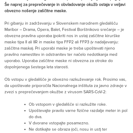
Še naprej za preprečevanje in obvladovanje okužb ostaja v veljavi
obvezno nošenje zaščitne maske.
Pri gibanju in zadrževanju v Slovenskem narodnem gledališču
Maribor – Drama, Opera, Balet, Festival Borštnikovo srečanje – je
obvezna pravilna uporaba (pokriti nos in usta) zaščitne kirurške
maske tipa II ali IIR in maske tipa FFP2 ali FFP3 (v nadaljevanju:
zaščitna maska). Pri uporabi maske je treba upoštevati njeno
pravilno namestitev in odstranitev ter načelo nedotikanja med
uporabo. Uporaba zaščitne maske ni obvezna za otroke do
dopolnjenega šestega leta starosti.
Ob vstopu v gledališče je obvezno razkuževanje rok. Prosimo vas,
da upoštevate priporočila Nacionalnega inštituta za javno zdravje v
zvezi s preprečevanjem okužbe z virusom SARS-CoV-2:
Ob vstopom v gledališče si razkužite roke.
Upoštevajte pravilo varne fizične razdalje meter in pol
do dva.
V dvorane vstopajte posamezno.
Ne dotikajte se obraza (oči, nosu in ust) ter