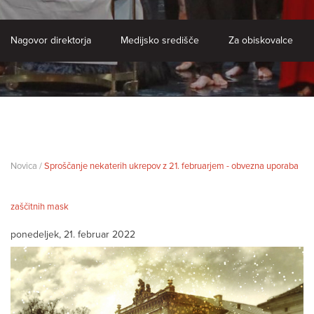
Nagovor direktorja
Medijsko središče
Za obiskovalce
Novica /
Sproščanje nekaterih ukrepov z 21. februarjem - obvezna uporaba
zaščitnih mask
ponedeljek, 21. februar 2022