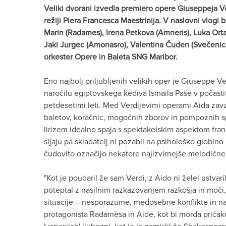
Veliki dvorani izvedla premiero opere Giuseppeja V
režiji Piera Francesca Maestrinija. V naslovni vlogi
Marin (Radames), Irena Petkova (Amneris), Luka Ortar 
Jaki Jurgec (Amonasro), Valentina Čuden (Svečenica)
orkester Opere in Baleta SNG Maribor.
Eno najbolj priljubljenih velikih oper je Giuseppe V
naročilu egiptovskega kediva Ismaila Paše v počast
petdesetimi leti. Med Verdijevimi operami Aida za
baletov, koračnic, mogočnih zborov in pompoznih sp
lirizem idealno spaja s spektakelskim aspektom fr
sijaju pa skladatelj ni pozabil na psihološko globino i
čudovito označijo nekatere najizvirnejše melodične
"Kot je poudaril že sam Verdi, z Aido ni želel ustvar
poteptal z nasilnim razkazovanjem razkošja in moči
situacije – nesporazume, medosebne konflikte in nap
protagonista Radamèsa in Aide, kot bi morda pričakov