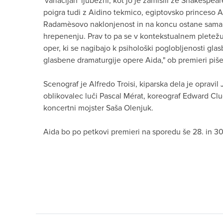
'variacijah' ljubezni, kot jo je zamislil že Shakes
poigra tudi z Aidino tekmico, egiptovsko princeso 
Radamèsovo naklonjenost in na koncu ostane sama
hrepenenju. Prav to pa se v kontekstualnem pletežu 
oper, ki se nagibajo k psihološki poglobljenosti gl
glasbene dramaturgije opere Aida," ob premieri piš
Scenograf je Alfredo Troisi, kiparska dela je opravi
oblikovalec luči Pascal Mérat, koreograf Edward Cl
koncertni mojster Saša Olenjuk.
Aida bo po petkovi premieri na sporedu še 28. in 30