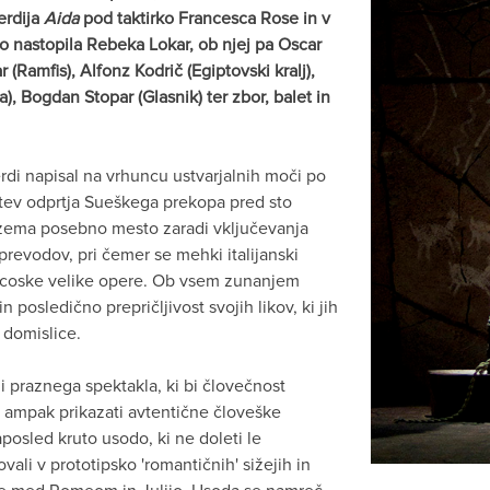
erdija
Aida
pod taktirko Francesca Rose in v
 bo nastopila Rebeka Lokar, ob njej pa Oscar
(Ramfis), Alfonz Kodrič (Egiptovski kralj),
, Bogdan Stopar (Glasnik) ter zbor, balet in
erdi napisal na vrhuncu ustvarjalnih moči po
itev odprtja Sueškega prekopa pred sto
vzema posebno mesto zaradi vključevanja
revodov, pri čemer se mehki italijanski
ancoske velike opere. Ob vsem zunanjem
n posledično prepričljivost svojih likov, ki jih
 domislice.
ili praznega spektakla, ki bi človečnost
, ampak prikazati avtentične človeške
osled kruto usodo, ki ne doleti le
ali v prototipsko 'romantičnih' sižejih in