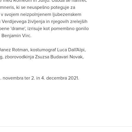
peare med Romeom in Julijo. Usoda se namreč
Amneris, ki se neuspešno poteguje za
 v svojem neizpolnjenem ljubezenskem
Verdijevega življenja in njegovih zrelejših
asbene 'drame', izrisuje kot pomembno gonilo
e Benjamin Virc.
l Janez Rotman, kostumograf Luca Dall'Alpi,
ug, zborovodkinja Zsuzsa Budavari Novak,
. novembra ter 2. in 4. decembra 2021.