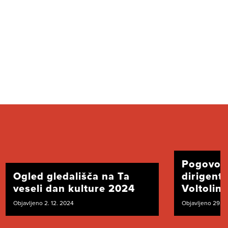
Pogovor
Ogled gledališča na Ta
dirigent
veseli dan kulture 2024
Voltolini
Objavljeno 2. 12. 2024
Objavljeno 29. 1