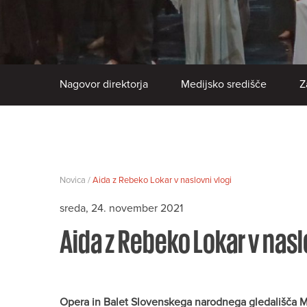
Nagovor direktorja
Medijsko središče
Z
Novica /
Aida z Rebeko Lokar v naslovni vlogi
sreda, 24. november 2021
Aida z Rebeko Lokar v nasl
Opera in Balet Slovenskega narodnega gledališča M