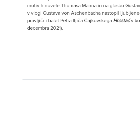
motivih novele Thomasa Manna in na glasbo Gustava 
v vlogi Gustava von Aschenbacha nastopil ljubljen
pravljični balet Petra Iljiča Čajkovskega
Hrestač
v kor
decembra 2021).