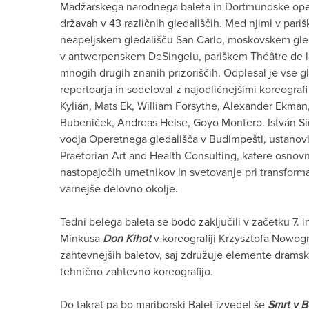
Madžarskega narodnega baleta in Dortmundske opere
državah v 43 različnih gledališčih. Med njimi v pari
neapeljskem gledališču San Carlo, moskovskem gleda
v antwerpenskem DeSingelu, pariškem Théâtre de la
mnogih drugih znanih prizoriščih. Odplesal je vse 
repertoarja in sodeloval z najodličnejšimi koreogra
Kylián, Mats Ek, William Forsythe, Alexander Ekman
Bubeniček, Andreas Helse, Goyo Montero. István Sim
vodja Operetnega gledališča v Budimpešti, ustanovi
Praetorian Art and Health Consulting, katere osnovn
nastopajočih umetnikov in svetovanje pri transforma
varnejše delovno okolje.
Tedni belega baleta se bodo zaključili v začetku 7. 
Minkusa
Don Kihot
v koreografiji Krzysztofa Nowog
zahtevnejših baletov, saj združuje elemente dramske
tehnično zahtevno koreografijo.
Do takrat pa bo mariborski Balet izvedel še
Smrt v 