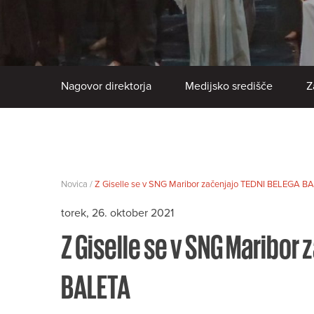
Nagovor direktorja
Medijsko središče
Z
Novica /
Z Giselle se v SNG Maribor začenjajo TEDNI BELEGA B
torek, 26. oktober 2021
Z Giselle se v SNG Maribor
BALETA