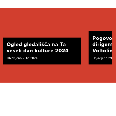
Pogovor
Ogled gledališča na Ta
dirigent
veseli dan kulture 2024
Voltolini
Objavljeno 2. 12. 2024
Objavljeno 29. 1