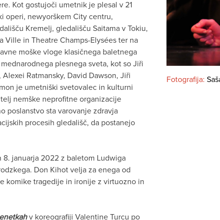
. Kot gostujoči umetnik je plesal v 21
ški operi, newyorškem City centru,
lišču Kremelj, gledališču Saitama v Tokiu,
 Ville in Theatre Champs-Elysées ter na
glavne moške vloge klasičnega baletnega
fi mednarodnega plesnega sveta, kot so Jiři
, Alexei Ratmansky, David Dawson, Jiři
Fotografija:
Saš
on je umetniški svetovalec in kulturni
telj nemške neprofitne organizacije
o poslanstvo sta varovanje zdravja
cijskih procesih gledališč, da postanejo
in 8. januarja 2022 z baletom Ludwiga
rodzkega. Don Kihot velja za enega od
 komike tragedije in ironije z virtuozno in
Benetkah
v koreografiji Valentine Turcu po