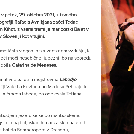
v petek, 29. oktobra 2021, z izvedbo
grafiji Rafaela Avnikjana začel Tedne
n Kihot, z vsemi tremi je mariborski Balet v
Sloveniji kot v tujini.
amatičnih vlogah in skrivnostnem vzdušju, ki
šujoči moči nesebične ljubezni, bo na sporedu
dobila
Catarina de Meneses
.
timativna baletna mojstrovina
Labodje
iji Valerija Kovtuna po Mariusu Petipaju in
 in črnega laboda, bo odplesala
Tetiana
v Labodjem jezeru se se bo mariborskemu
ših in najbolj iskanih madžarskih baletnih
olist baleta Semperopere v Dresdnu,