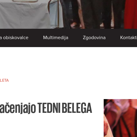
a obiskovalce
Multimedija
Zgodovina
Kontakt
ALETA
 začenjajo TEDNI BELEGA