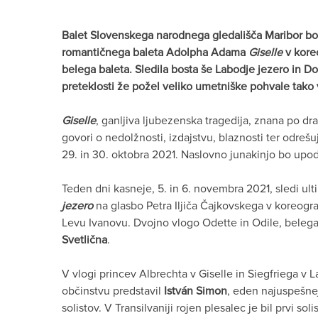
Balet Slovenskega narodnega gledališča Maribor bo 
romantičnega baleta Adolpha Adama
Giselle
v koreo
belega baleta. Sledila bosta še Labodje jezero in Do
preteklosti že požel veliko umetniške pohvale tako v 
Giselle
, ganljiva ljubezenska tragedija, znana po dr
govori o nedolžnosti, izdajstvu, blaznosti ter odre
29. in 30. oktobra 2021. Naslovno junakinjo bo upo
Teden dni kasneje, 5. in 6. novembra 2021, sledi ul
jezero
na glasbo Petra Iljiča Čajkovskega v koreograf
Levu Ivanovu. Dvojno vlogo Odette in Odile, belega
Svetlična
.
V vlogi princev Albrechta v Giselle in Siegfriega 
občinstvu predstavil
István Simon
, eden najuspešnej
solistov. V Transilvaniji rojen plesalec je bil prvi s