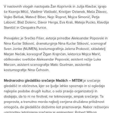
V naslovnih vlogah nastopata Žan Koprivnik in Julija Klavžar, igrajo
še Ksenija Mišič, Vladimir Vlaškalić, Kristijan Ostanek, Maša Žilavec,
Vojko Belšak, Matevž Biber, Nejc Ropret, Mojca Simonič, Petja
Labović, Blaž Dolenc, Davor Herga, Eva Kraš, Mateja Pucko, Klavdija
Stanišič in Cleopatra Purice.
Prevajalec je Srečko Fišer, avtorja priredbe Aleksandar Popovski in
Nina Kuclar Stiković, dramaturginja Nina Kuclar Stiković, scenograf
Sven Jonke (NUMEN), kostumografinja Jelena Proković, skladatelj
Marjan Nečak, koreograf Žigan Krajnčan, lektorica Mojca Marič,
oblikovalec svetlobe Aleksandar Popovski, asistent režije Luka
Marcen, asistent scenografije Matic Gselman, asistentka
kostumografije Nina Čehovin.
Mednarodno gledališko srečanje Madách – MITEM
je srečanje
gledališč in občinstva, kjer se ljudje lahko spoznajo in si ogledajo
najlepše podobe drugih kultur, o sebi pravijo organizatorji in
dodajajo, da to ni ne festival, ne tekmovanje, ampak srečanje. Ta
preprosta, a trenutno morda najbolj cenjena družabna priložnost
omogoča, da gledališče doživimo kot praznovanje. Nabor režiserjev
uprizoritev letošnjega srečanja je eminenten: Robert Wilson,