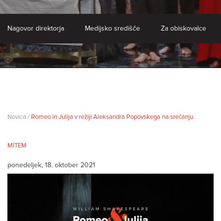
Nagovor direktorja
Medijsko središče
Za obiskovalce
Novica /
Romeo in Julija v režiji Aleksandra Popovskega na srečanju
MITEM
ponedeljek, 18. oktober 2021