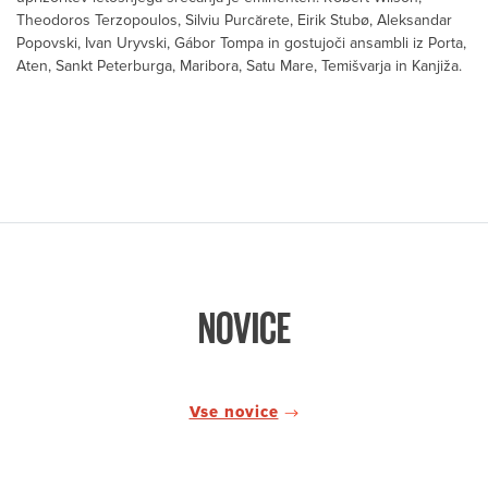
Theodoros Terzopoulos, Silviu Purcărete, Eirik Stubø, Aleksandar
Popovski, Ivan Uryvski, Gábor Tompa in gostujoči ansambli iz Porta,
Aten, Sankt Peterburga, Maribora, Satu Mare, Temišvarja in Kanjiža.
NOVICE
Vse novice