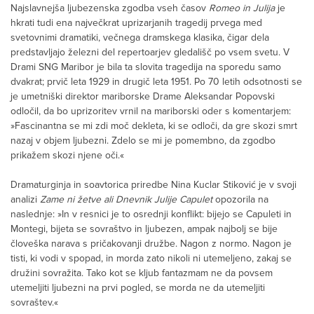
Najslavnejša ljubezenska zgodba vseh časov
Romeo in Julija
je
hkrati tudi ena največkrat uprizarjanih tragedij prvega med
svetovnimi dramatiki, večnega dramskega klasika, čigar dela
predstavljajo železni del repertoarjev gledališč po vsem svetu. V
Drami SNG Maribor je bila ta slovita tragedija na sporedu samo
dvakrat; prvič leta 1929 in drugič leta 1951. Po 70 letih odsotnosti se
je umetniški direktor mariborske Drame Aleksandar Popovski
odločil, da bo uprizoritev vrnil na mariborski oder s komentarjem:
»Fascinantna se mi zdi moč dekleta, ki se odloči, da gre skozi smrt
nazaj v objem ljubezni. Zdelo se mi je pomembno, da zgodbo
prikažem skozi njene oči.«
Dramaturginja in soavtorica priredbe Nina Kuclar Stiković je v svoji
analizi
Zame ni žetve ali Dnevnik Julije Capulet
opozorila na
naslednje: »In v resnici je to osrednji konflikt: bijejo se Capuleti in
Montegi, bijeta se sovraštvo in ljubezen, ampak najbolj se bije
človeška narava s pričakovanji družbe. Nagon z normo. Nagon je
tisti, ki vodi v spopad, in morda zato nikoli ni utemeljeno, zakaj se
družini sovražita. Tako kot se kljub fantazmam ne da povsem
utemeljiti ljubezni na prvi pogled, se morda ne da utemeljiti
sovraštev.«