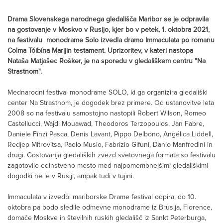
Drama Slovenskega narodnega gledališča Maribor se je odpravila
na gostovanje v Moskvo v Rusijo, kjer bo v petek, 1. oktobra 2021,
na festivalu monodrame Solo izvedla dramo Immaculata po romanu
Colma Tóibína Marijin testament. Uprizoritev, v kateri nastopa
Nataša Matjašec Rošker, je na sporedu v gledališkem centru "Na
Strastnom".
Mednarodni festival monodrame SOLO, ki ga organizira gledališki
center Na Strastnom, je dogodek brez primere. Od ustanovitve leta
2008 so na festivalu samostojno nastopili Robert Wilson, Romeo
Castellucci, Wajdi Mouawad, Theodoros Terzopoulos, Jan Fabre,
Daniele Finzi Pasca, Denis Lavant, Pippo Delbono, Angélica Liddell,
Redjep Mitrovitsa, Paolo Musio, Fabrizio Gifuni, Danio Manfredini in
drugi. Gostovanja gledaliških zvezd svetovnega formata so festivalu
zagotovile edinstveno mesto med najpomembnejšimi gledališkimi
dogodki ne le v Rusiji, ampak tudi v tujini.
Immaculata v izvedbi mariborske Drame festival odpira, do 10.
oktobra pa bodo sledile odmevne monodrame iz Bruslja, Florence,
domače Moskve in številnih ruskih gledališč iz Sankt Peterburga,