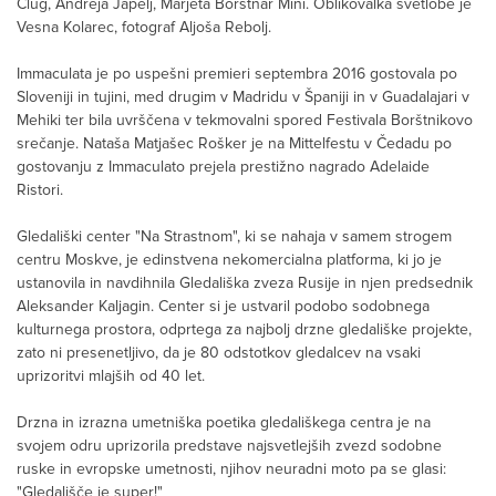
Clug, Andreja Japelj, Marjeta Borštnar Mini. Oblikovalka svetlobe je
Vesna Kolarec, fotograf Aljoša Rebolj.
Immaculata je po uspešni premieri septembra 2016 gostovala po
Sloveniji in tujini, med drugim v Madridu v Španiji in v Guadalajari v
Mehiki ter bila uvrščena v tekmovalni spored Festivala Borštnikovo
srečanje. Nataša Matjašec Rošker je na Mittelfestu v Čedadu po
gostovanju z Immaculato prejela prestižno nagrado Adelaide
Ristori.
Gledališki center "Na Strastnom", ki se nahaja v samem strogem
centru Moskve, je edinstvena nekomercialna platforma, ki jo je
ustanovila in navdihnila Gledališka zveza Rusije in njen predsednik
Aleksander Kaljagin. Center si je ustvaril podobo sodobnega
kulturnega prostora, odprtega za najbolj drzne gledališke projekte,
zato ni presenetljivo, da je 80 odstotkov gledalcev na vsaki
uprizoritvi mlajših od 40 let.
Drzna in izrazna umetniška poetika gledališkega centra je na
svojem odru uprizorila predstave najsvetlejših zvezd sodobne
ruske in evropske umetnosti, njihov neuradni moto pa se glasi:
"Gledališče je super!"