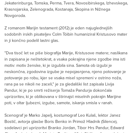
Jekaterinburga, Tomska, Perma, Tvera, Novosibirskega, Izhevskega,
Krasnojarska, Zelenograda, Kostanaja, Skopina in Nižnega
Novgoroda.
Z romanom Marijin testament (2012) je eden najuglednejših
sodobnih irskih pisateljev Colm Tóibín humaniziral Kristusovo mater
in ji končno podelil lastni glas.
"Dva tisoč let se piše biografija Marije, Kristusove matere; naslikana
in zapisana je neštetokrat, a vsaka pokrajina njene zgodbe ima isti
motiv: motiv ženske, ki je izgubila sina. Samota ob izgubi je
neskončna, zgodovina izgube je nepojasnjena, njeno potovanje je
potovanje po robu, kjer se vsaka misel spremeni v ostrino noža,
rana pa se nikoli ne zaceli," je za gledališki list zapisala Livija
Pandur, ki je po smrti režiserja Tomaža Pandurja dokončala
uprizoritev, ki je oblikovana v štirinajst miselnih pokrajin Marijine
poti, v oltar ljubezni, izgube, samote, iskanja smisla v ranah.
Scenograf je Marko Japelj, kostumograf Leo Kulaš, lektor Janez
Bostič, avtorja glasbe Boris Benko in Primož Hladnik (Silence),
sodelavci pri uprizoritvi Branko Jordan, Tibor Hrs Pandur, Edward