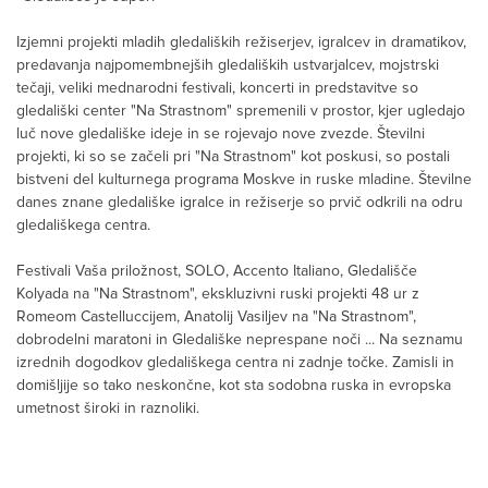
Izjemni projekti mladih gledaliških režiserjev, igralcev in dramatikov,
predavanja najpomembnejših gledaliških ustvarjalcev, mojstrski
tečaji, veliki mednarodni festivali, koncerti in predstavitve so
gledališki center "Na Strastnom" spremenili v prostor, kjer ugledajo
luč nove gledališke ideje in se rojevajo nove zvezde. Številni
projekti, ki so se začeli pri "Na Strastnom" kot poskusi, so postali
bistveni del kulturnega programa Moskve in ruske mladine. Številne
danes znane gledališke igralce in režiserje so prvič odkrili na odru
gledališkega centra.
Festivali Vaša priložnost, SOLO, Accento Italiano, Gledališče
Kolyada na "Na Strastnom", ekskluzivni ruski projekti 48 ur z
Romeom Castelluccijem, Anatolij Vasiljev na "Na Strastnom",
dobrodelni maratoni in Gledališke neprespane noči ... Na seznamu
izrednih dogodkov gledališkega centra ni zadnje točke. Zamisli in
domišljije so tako neskončne, kot sta sodobna ruska in evropska
umetnost široki in raznoliki.