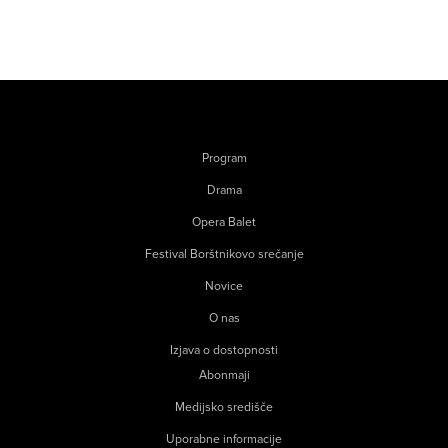
Program
Drama
Opera Balet
Festival Borštnikovo srečanje
Novice
O nas
Izjava o dostopnosti
Abonmaji
Medijsko središče
Uporabne informacije