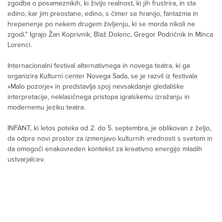
zgodba o posameznikih, ki živijo realnost, ki jih frustrira, in sta
edino, kar jim preostane, edino, s čimer se hranijo, fantazma in
hrepenenje po nekem drugem življenju, ki se morda nikoli ne
zgodi." Igrajo Žan Koprivnik, Blaž Dolenc, Gregor Podričnik in Minca
Lorenci.
Internacionalni festival alternativnega in novega teatra, ki ga
organizira Kulturni center Novega Sada, se je razvil iz festivala
»Malo pozorje« in predstavlja spoj nevsakdanje gledališke
interpretacije, neklasičnega pristopa igralskemu izražanju in
modernemu jeziku teatra.
INFANT, ki letos poteka od 2. do 5. septembra, je oblikovan z željo,
da odpre novi prostor za izmenjavo kulturnih vrednosti s svetom in
da omogoči enakovreden kontekst za kreativno energijo mladih
ustvarjalcev.