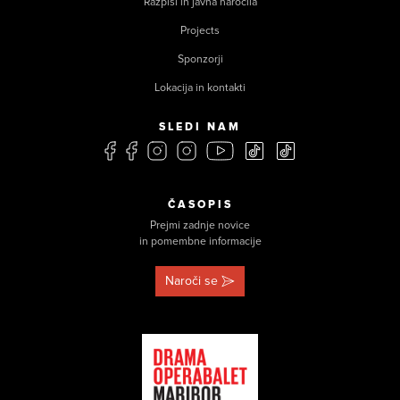
Razpisi in javna naročila
Projects
Sponzorji
Lokacija in kontakti
SLEDI NAM
ČASOPIS
Prejmi zadnje novice
in pomembne informacije
Naroči se