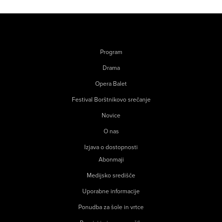
Program
Drama
Opera Balet
Festival Borštnikovo srečanje
Novice
O nas
Izjava o dostopnosti
Abonmaji
Medijsko središče
Uporabne informacije
Ponudba za šole in vrtce