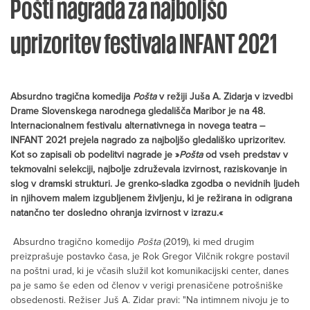
Pošti nagrada za najboljšo
uprizoritev festivala INFANT 2021
Absurdno tragična komedija
Pošta
v režiji Juša A. Zidarja v izvedbi
Drame Slovenskega narodnega gledališča Maribor je na 48.
Internacionalnem festivalu alternativnega in novega teatra –
INFANT 2021 prejela nagrado za najboljšo gledališko uprizoritev.
Kot so zapisali ob podelitvi nagrade je »
Pošta
od vseh predstav v
tekmovalni selekciji, najbolje združevala izvirnost, raziskovanje in
slog v dramski strukturi. Je grenko-sladka zgodba o nevidnih ljudeh
in njihovem malem izgubljenem življenju, ki je režirana in odigrana
natančno ter dosledno ohranja izvirnost v izrazu.«
Absurdno tragično komedijo
Pošta
(2019), ki med drugim
preizprašuje postavko časa, je Rok Gregor Vilčnik rokgre postavil
na poštni urad, ki je včasih služil kot komunikacijski center, danes
pa je samo še eden od členov v verigi prenasičene potrošniške
obsedenosti. Režiser Juš A. Zidar pravi: "Na intimnem nivoju je to