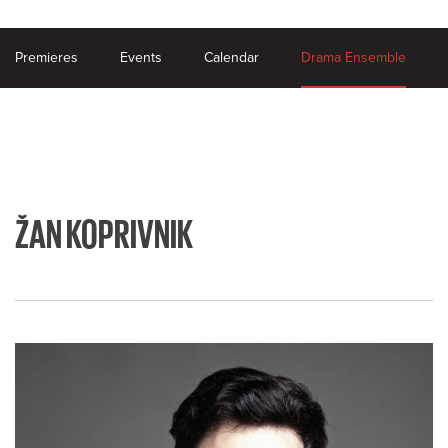
Premieres
Events
Calendar
Drama Ensemble
ŽAN KOPRIVNIK