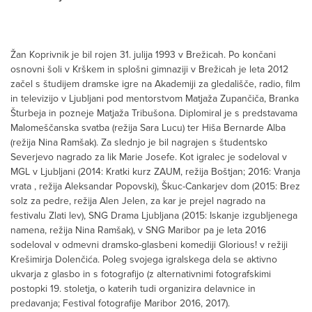
Žan Koprivnik je bil rojen 31. julija 1993 v Brežicah. Po končani
osnovni šoli v Krškem in splošni gimnaziji v Brežicah je leta 2012
začel s študijem dramske igre na Akademiji za gledališče, radio, film
in televizijo v Ljubljani pod mentorstvom Matjaža Zupančiča, Branka
Šturbeja in pozneje Matjaža Tribušona. Diplomiral je s predstavama
Malomeščanska svatba (režija Sara Lucu) ter Hiša Bernarde Alba
(režija Nina Ramšak). Za slednjo je bil nagrajen s študentsko
Severjevo nagrado za lik Marie Josefe. Kot igralec je sodeloval v
MGL v Ljubljani (2014: Kratki kurz ZAUM, režija Boštjan; 2016: Vranja
vrata , režija Aleksandar Popovski), Škuc-Cankarjev dom (2015: Brez
solz za pedre, režija Alen Jelen, za kar je prejel nagrado na
festivalu Zlati lev), SNG Drama Ljubljana (2015: Iskanje izgubljenega
namena, režija Nina Ramšak), v SNG Maribor pa je leta 2016
sodeloval v odmevni dramsko-glasbeni komediji Glorious! v režiji
Krešimirja Dolenčića. Poleg svojega igralskega dela se aktivno
ukvarja z glasbo in s fotografijo (z alternativnimi fotografskimi
postopki 19. stoletja, o katerih tudi organizira delavnice in
predavanja; Festival fotografije Maribor 2016, 2017).