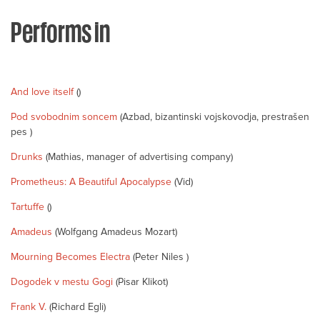
Performs in
And love itself
()
Pod svobodnim soncem
(Azbad, bizantinski vojskovodja, prestrašen
pes )
Drunks
(Mathias, manager of advertising company)
Prometheus: A Beautiful Apocalypse
(Vid)
Tartuffe
()
Amadeus
(Wolfgang Amadeus Mozart)
Mourning Becomes Electra
(Peter Niles )
Dogodek v mestu Gogi
(Pisar Klikot)
Frank V.
(Richard Egli)