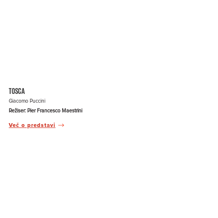
TOSCA
Giacomo Puccini
Režiser: Pier Francesco Maestrini
Več o predstavi