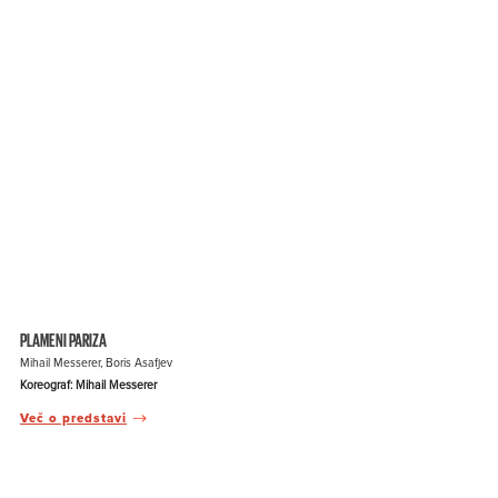
PLAMENI PARIZA
Mihail Messerer, Boris Asafjev
Koreograf: Mihail Messerer
Več o predstavi