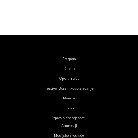
Program
Drama
Opera Balet
Festival Borštnikovo srečanje
Novice
O nas
Izjava o dostopnosti
Abonmaji
Medijsko središče