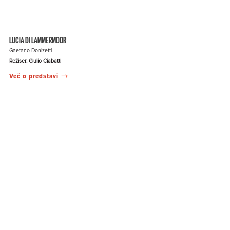
LUCIA DI LAMMERMOOR
Gaetano Donizetti
Režiser: Giulio Ciabatti
Več o predstavi