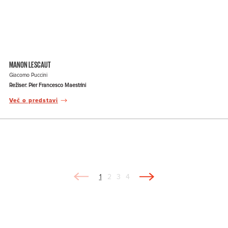
MANON LESCAUT
Giacomo Puccini
Režiser: Pier Francesco Maestrini
Več o predstavi
1
2
3
4