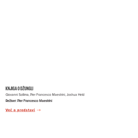
KNJIGA O DŽUNGLI
Giovanni Sollima, Pier Francesco Maestrini, Joshua Held
Režiser: Pier Francesco Maestrini
Več o predstavi