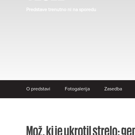
Predstave trenutno ni na sporedu
O predstavi
Fotogalerija
Zasedba
Mož, ki je ukrotil strelo: ge