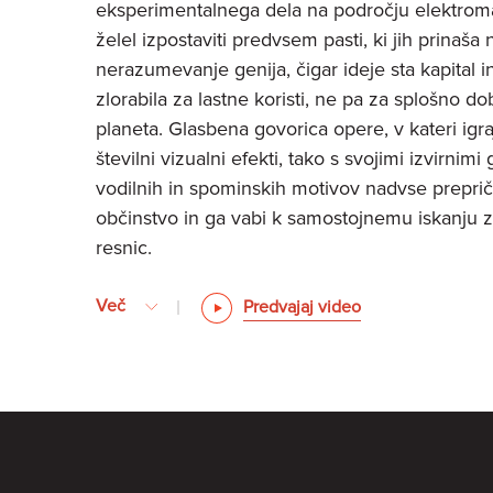
eksperimentalnega dela na področju elektroma
želel izpostaviti predvsem pasti, ki jih prinaša
nerazumevanje genija, čigar ideje sta kapital i
zlorabila za lastne koristi, ne pa za splošno dob
planeta. Glasbena govorica opere, v kateri ig
številni vizualni efekti, tako s svojimi izvirnimi
vodilnih in spominskih motivov nadvse prepric
občinstvo in ga vabi k samostojnemu iskanju z
resnic.
Več
Predvajaj video