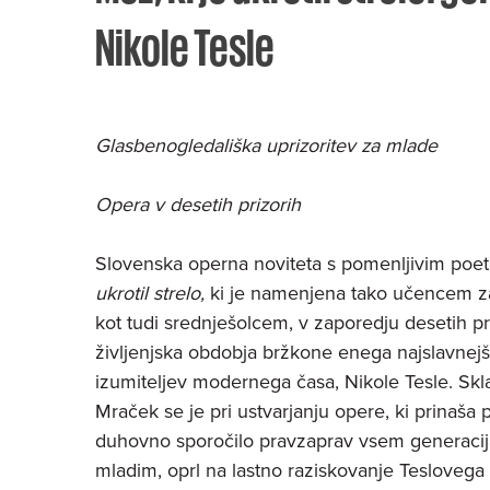
Nikole Tesle
Glasbenogledališka uprizoritev za mlade
Opera v desetih prizorih
Slovenska operna noviteta s pomenljivim poe
ukrotil strelo,
ki je namenjena tako učencem za
kot tudi srednješolcem, v zaporedju desetih pr
življenjska obdobja bržkone enega najslavnejs
izumiteljev modernega časa, Nikole Tesle. Sklad
Mraček se je pri ustvarjanju opere, ki prinaš
duhovno sporočilo pravzaprav vsem generacij
mladim, oprl na lastno raziskovanje Teslovega ž