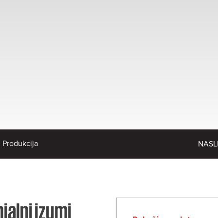
Produkcija
NASL
nialni izumi