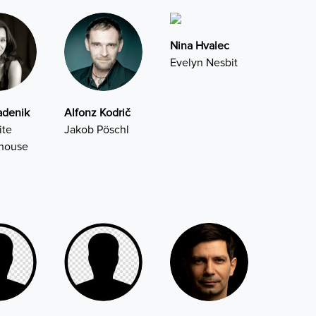
Nina Hvalec
Evelyn Nesbit
adenik
Alfonz Kodrič
ite
Jakob Pöschl
house