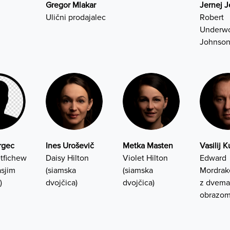
Gregor Mlakar
Jernej 
Ulični prodajalec
Robert
Underw
Johnso
urgec
Ines Uroševič
Metka Masten
Vasilij 
tfichew
Daisy Hilton
Violet Hilton
Edward
asjim
(siamska
(siamska
Mordrak
)
dvojčica)
dvojčica)
z dvema
obrazom