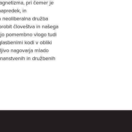
gnetizma, pri čemer je
 napredek, in
n neoliberalna družba
robit človeštva in našega
rajo pomembno vlogo tudi
 glasbenimi kodi v obliki
̌ljivo nagovarja mlado
nanstvenih in družbenih