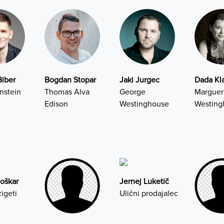
Biber
Bogdan Stopar
Jaki Jurgec
Dada Kl
instein
Thomas Alva
George
Marguer
Edison
Westinghouse
Westing
oškar
Jernej Luketič
igeti
Ulični prodajalec