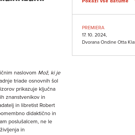
Pokaži vse datume
PREMIERA
17. 10. 2024,
Dvorana Ondine Otta Kla
tičnim naslovom
Mož, ki je
dnje triade osnovnih šol
izorov prikazuje ključna
̌ih znanstvenikov in
atelj in libretist Robert
a pomembno didaktično in
am poslušalcem, ne le
ivljenja in