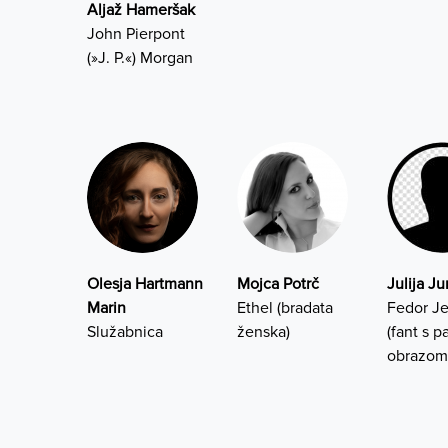
Aljaž Hameršak
John Pierpont
(»J. P.«) Morgan
Olesja Hartmann
Mojca Potrč
Julija J
Marin
Ethel (bradata
Fedor Je
Služabnica
ženska)
(fant s p
obrazom