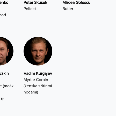
Jenko
Peter Skušek
Mircea Golescu
Policist
Butler
ood
n
Kuzkin
Vadim Kurgajev
Myrtle Corbin
e (moški
(ženska s štirimi
nogami)
a)