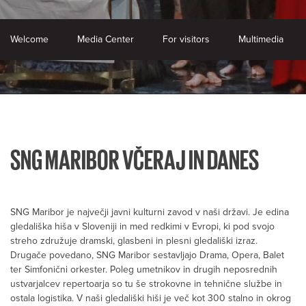
Welcome
Media Center
For visitors
Multimedia
SNG MARIBOR VČERAJ IN DANES
SNG Maribor je največji javni kulturni zavod v naši državi. Je edina
gledališka hiša v Sloveniji in med redkimi v Evropi, ki pod svojo
streho združuje dramski, glasbeni in plesni gledališki izraz.
Drugače povedano, SNG Maribor sestavljajo Drama, Opera, Balet
ter Simfonični orkester. Poleg umetnikov in drugih neposrednih
ustvarjalcev repertoarja so tu še strokovne in tehnične službe in
ostala logistika. V naši gledališki hiši je več kot 300 stalno in okrog