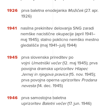
1926
prva baletna enodejanka
Možiček
(27. apr.
1926)
1941
nasilna prekinitev delovanja SNG zaradi
nemške nacistične okupacije (april 1941–
maj 1945); stalno poklicno nemško mestno
gledališče (maj 1941–julij 1944)
1945
prva slovenska prireditev po
vojni
Umetniški večer
(12. maj 1945); prva
povojna dramska uprizoritev
Hlapec
Jernej in njegova pravica
(15. nov. 1945);
prva povojna operna uprizoritev
Prodana
nevesta
(14. dec. 1945)
1946
prva samostojna baletna
uprizoritev
Baletni večer
(17. jun. 1946)