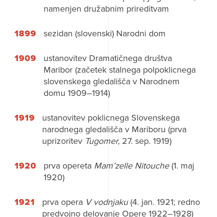
namenjen družabnim prireditvam
1899
sezidan (slovenski) Narodni dom
1909
ustanovitev Dramatičnega društva
Maribor (začetek stalnega polpoklicnega
slovenskega gledališča v Narodnem
domu 1909–1914)
1919
ustanovitev poklicnega Slovenskega
narodnega gledališča v Mariboru (prva
uprizoritev
Tugomer,
27. sep. 1919)
1920
prva opereta
Mam’zelle Nitouche
(1. maj
1920)
1921
prva opera
V vodnjaku
(4. jan. 1921; redno
predvojno delovanje Opere 1922–1928)