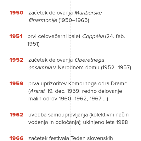
1950
začetek delovanja
Mariborske
filharmonije
(1950–1965)
1951
prvi celovečerni balet
Coppélia
(24. feb.
1951)
1952
začetek delovanja
Operetnega
ansambla
v Narodnem domu (1952–1957)
1959
prva uprizoritev Komornega odra Drame
(
Ararat
, 19. dec. 1959; redno delovanje
malih odrov 1960–1962, 1967 …)
1962
uvedba samoupravljanja (kolektivni način
vodenja in odločanja); ukinjeno leta 1988
1966
začetek festivala Teden slovenskih