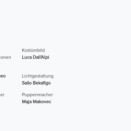
Kostümbild
ionen
Luca Dall'Alpi
geo
Lichtgestaltung
Sašo Bekafigo
er
Puppenmacher
Maja Makovec