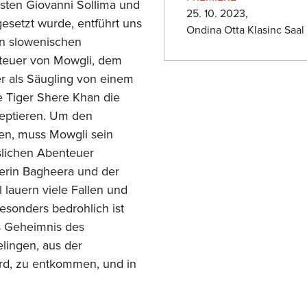
sten Giovanni Sollima und
25. 10. 2023,
esetzt wurde, entführt uns
Ondina Otta Klasinc Saal
en slowenischen
teuer von Mowgli, dem
r als Säugling von einem
e Tiger Shere Khan die
eptieren. Um den
en, muss Mowgli sein
slichen Abenteuer
herin Bagheera und der
 lauern viele Fallen und
sonders bedrohlich ist
as Geheimnis des
lingen, aus der
ird, zu entkommen, und in