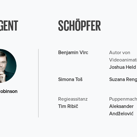
GENT
SCHÖPFER
Benjamin Virc
Autor von
Videoanimat
Joshua Held
Simona Toš
Suzana Ren
obinson
Regieassitanz
Puppenmach
Tim Ribič
Aleksander
Andželović