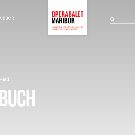
ARIBOR
 Held
LBUCH