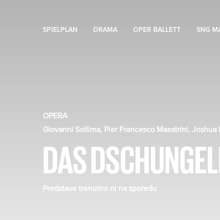
SPIELPLAN
DRAMA
OPER BALLETT
SNG M
OPERA
Giovanni Sollima, Pier Francesco Maestrini, Joshua
DAS DSCHUNGE
Predstave trenutno ni na sporedu