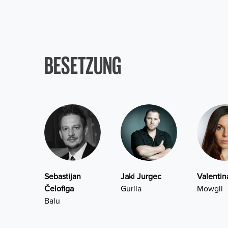
BESETZUNG
Sebastijan
Jaki Jurgec
Valenti
Čelofiga
Gurila
Mowgli
Balu