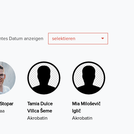
mmtes Datum anzeigen
selektieren
Stopar
Tamia Dulce
Mia Miloševič
Kaa
Villca Šeme
Iglič
Akrobatin
Akrobatin