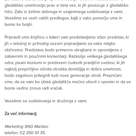
gledališko umetnostjo prav vi tista vez, ki jih povezuje z gledališko
hišo. Zato si želimo dobrega in vzajemnega sodelovanja z vami.
Veselimo se vseh vaših predlogov, kajti z vašo pomočjo smo in
bomo še boljši.
Pripravili smo knjižico v kateri vam predstavljamo izbor predstav, ki
jih v letošnji in prihodnji sezoni pripravljamo za naše mlajše
občinstvo. Predstave bodo primerno skrajšane in opremljene z
zabavnimi in poučnimi komentarji. Razkošje velikega gledališkega
odra, pisani kostumi in predvsem čudoviti pravljični svetovi, ki jih
najbolj prepričljivo oživita otroška domišljija in dobra umetnost,
bodo zagotovo pritegnili tudi nove generacije otrok. Prepričani
smo, da se vam bo obisk gledališča močno vtisnil v spomin in da se
boste vedno znova radi vračali.
Veselimo se sodelovanja in druženja z vami.
Za več informacij:
Marketing SNG Maribor
telefon: 02 250 61 35