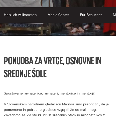
Herzlich willkommen
Media Center
Für Besucher
M
PONUDBA ZA VRTCE, OSNOVNE IN
SREDNJE ŠOLE
Spoštovane ravnateljice, ravnatelji, mentorice in mentorji!
V Slovenskem narodnem gledališču Maribor smo prepričani, da je
pomembno in potrebno gledalce vzgajati že od malih nog.
Zavedamo se, da ste pri prvih srečanjih otrok in mladostnikov z