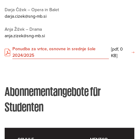
Darja Čižek – Opera in Balet
darja.cizek@sng-mb.si
Anja Žižek – Drama
anja.zizek@sng-mb.si
Ponudba za vrtce, osnovne in srednje šole
[pdf, 0
2024/2025
KB]
Abonnementangebote für
Studenten