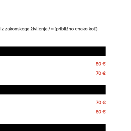
z zakonskega življenja / ≈ [približno enako kot]).
80 €
70 €
70 €
60 €