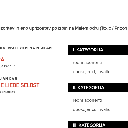
itev in eno uprizoritev po izbiri na Malem odru (Toxic / Prizori i
EN MOTIVEN VON JEAN
I. KATEGORIJA
RA
redni abonenti
ija Pandur
upokojenci, invalidi
 JANČAR
E LIEBE SELBST
II. KATEGORIJA
ka Marcen
redni abonenti
upokojenci, invalidi
III. KATEGORIJA