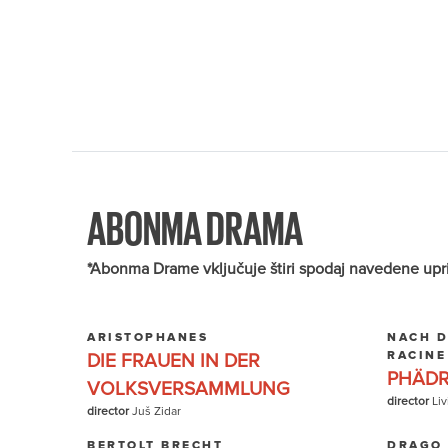
ABONMA DRAMA
*Abonma Drame vključuje štiri spodaj navedene uprizor
ARISTOPHANES
NACH D
RACINE
DIE FRAUEN IN DER
PHÄD
VOLKSVERSAMMLUNG
director
Liv
director
Juš Zidar
BERTOLT BRECHT
DRAGO