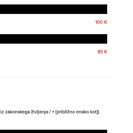
100 €
85 €
z zakonskega življenja / ≈ [približno enako kot]).