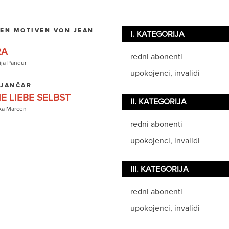
EN MOTIVEN VON JEAN
I. KATEGORIJA
RA
redni abonenti
ija Pandur
upokojenci, invalidi
 JANČAR
E LIEBE SELBST
II. KATEGORIJA
ka Marcen
redni abonenti
upokojenci, invalidi
III. KATEGORIJA
redni abonenti
upokojenci, invalidi