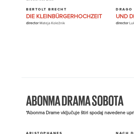
BERTOLT BRECHT
DRAGO
DIE KLEINBÜRGERHOCHZEIT
UND DI
director
Mateja Koležnik
director
Lu
ABONMA DRAMA SOBOTA
*Abonma Drame vključuje štiri spodaj navedene uprizor
ARISTOPHANES
NACH D