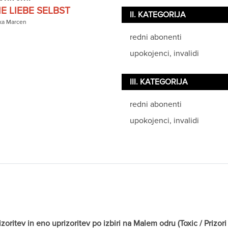
E LIEBE SELBST
II. KATEGORIJA
ka Marcen
redni abonenti
upokojenci, invalidi
III. KATEGORIJA
redni abonenti
upokojenci, invalidi
itev in eno uprizoritev po izbiri na Malem odru (Toxic / Prizori i