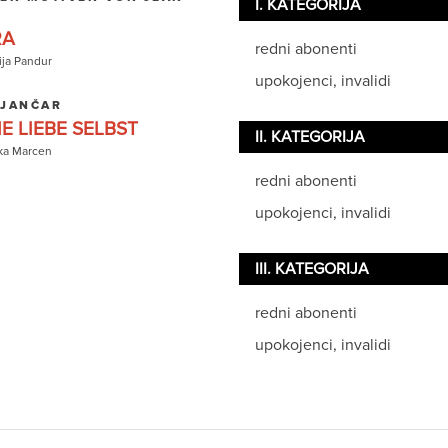
I. KATEGORIJA
RA
redni abonenti
ija Pandur
upokojenci, invalidi
 JANČAR
E LIEBE SELBST
II. KATEGORIJA
ka Marcen
redni abonenti
upokojenci, invalidi
III. KATEGORIJA
redni abonenti
upokojenci, invalidi