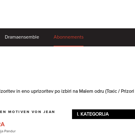
Dramaensemble
Abonnements
itev in eno uprizoritev po izbiri na Malem odru (Toxic / Prizori i
EN MOTIVEN VON JEAN
I. KATEGORIJA
RA
ija Pandur