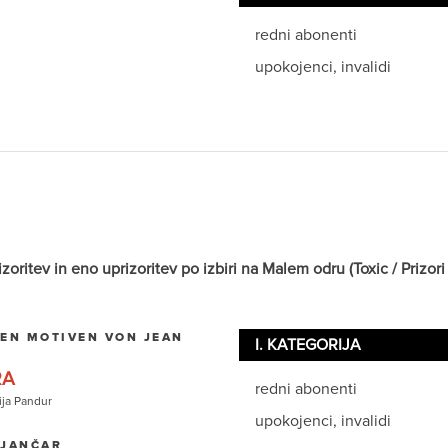
redni abonenti
upokojenci, invalidi
itev in eno uprizoritev po izbiri na Malem odru (Toxic / Prizori i
EN MOTIVEN VON JEAN
I. KATEGORIJA
RA
redni abonenti
ija Pandur
upokojenci, invalidi
 JANČAR