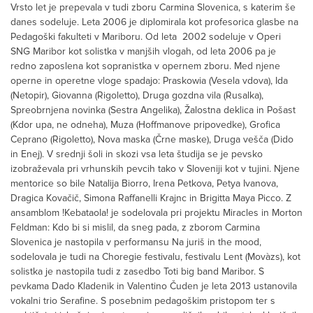
Vrsto let je prepevala v tudi zboru Carmina Slovenica, s katerim še
danes sodeluje. Leta 2006 je diplomirala kot profesorica glasbe na
Pedagoški fakulteti v Mariboru. Od leta 2002 sodeluje v Operi
SNG Maribor kot solistka v manjših vlogah, od leta 2006 pa je
redno zaposlena kot sopranistka v opernem zboru. Med njene
operne in operetne vloge spadajo: Praskowia (Vesela vdova), Ida
(Netopir), Giovanna (Rigoletto), Druga gozdna vila (Rusalka),
Spreobrnjena novinka (Sestra Angelika), Žalostna deklica in Pošast
(Kdor upa, ne odneha), Muza (Hoffmanove pripovedke), Grofica
Ceprano (Rigoletto), Nova maska (Črne maske), Druga vešča (Dido
in Enej). V srednji šoli in skozi vsa leta študija se je pevsko
izobraževala pri vrhunskih pevcih tako v Sloveniji kot v tujini. Njene
mentorice so bile Natalija Biorro, Irena Petkova, Petya Ivanova,
Dragica Kovačič, Simona Raffanelli Krajnc in Brigitta Maya Picco. Z
ansamblom !Kebataola! je sodelovala pri projektu Miracles in Morton
Feldman: Kdo bi si mislil, da sneg pada, z zborom Carmina
Slovenica je nastopila v performansu Na juriš in the mood,
sodelovala je tudi na Choregie festivalu, festivalu Lent (Movàzs), kot
solistka je nastopila tudi z zasedbo Toti big band Maribor. S
pevkama Dado Kladenik in Valentino Čuden je leta 2013 ustanovila
vokalni trio Serafine. S posebnim pedagoškim pristopom ter s