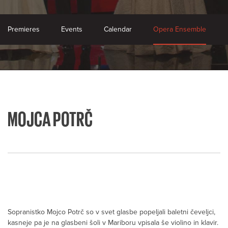
Premieres
Events
Calendar
Opera Ensemble
MOJCA POTRČ
Sopranistko Mojco Potrč so v svet glasbe popeljali baletni čeveljci,
kasneje pa je na glasbeni šoli v Mariboru vpisala še violino in klavir.