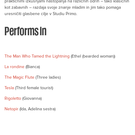
praktičnimi izkušnjami nastopanja na različnih odrih – tako klasičnih
kot zabavnih – razdaja svoje znanje mladim in jim tako pomaga
uresničiti glasbene cilje v Studiu Primo.
Performs in
The Man Who Tamed the Lightning
(Ethel (bearded woman))
La rondine
(Bianca)
The Magic Flute
(Three ladies)
Tesla
(Third female tourist)
Rigoletto
(Giovanna)
Netopir
(Ida, Adelina sestra)